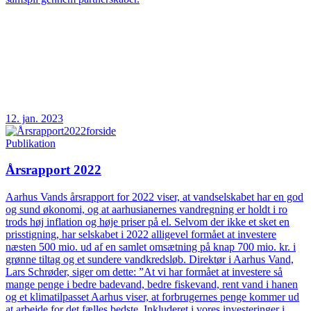
12. jan. 2023
Publikation
Årsrapport 2022
Aarhus Vands årsrapport for 2022 viser, at vandselskabet har en god
og sund økonomi, og at aarhusianernes vandregning er holdt i ro
trods høj inflation og høje priser på el. Selvom der ikke et sket en
prisstigning, har selskabet i 2022 alligevel formået at investere
næsten 500 mio. ud af en samlet omsætning på knap 700 mio. kr. i
grønne tiltag og et sundere vandkredsløb. Direktør i Aarhus Vand,
Lars Schrøder, siger om dette: ”At vi har formået at investere så
mange penge i bedre badevand, bedre fiskevand, rent vand i hanen
og et klimatilpasset Aarhus viser, at forbrugernes penge kommer ud
at arbejde for det fælles bedste. Inkluderet i vores investeringer i