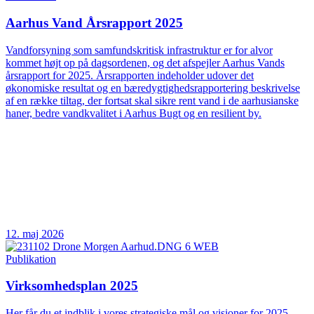
Aarhus Vand Årsrapport 2025
Vandforsyning som samfundskritisk infrastruktur er for alvor
kommet højt op på dagsordenen, og det afspejler Aarhus Vands
årsrapport for 2025. Årsrapporten indeholder udover det
økonomiske resultat og en bæredygtighedsrapportering beskrivelse
af en række tiltag, der fortsat skal sikre rent vand i de aarhusianske
haner, bedre vandkvalitet i Aarhus Bugt og en resilient by.
12. maj 2026
Publikation
Virksomhedsplan 2025
Her får du et indblik i vores strategiske mål og visioner for 2025.