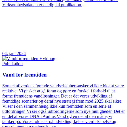
Virksomhedsplanen er en digital publikation.
04. jan. 2024
Publikation
Vand for fremtiden
Som et af verdens førende vandselskaber ønsker vi ikke blot at være
reaktive. Vi ønsker at gå foran og gøre en forskel i forhold til at
forme fremtidens vandløsninger. Det er det vores udvikling af
fremtidige scenarier og deraf nye strategi frem mod 2025 skal sikre.
Vi ser i den sammenhæng ikke kun fremtiden som en serie af
udfordringer. Vi ser også udfordringerne som nye muligheder. Det er
en del af vores DNA i Aarhus Vand og en del af den måde, vi
tænker på. Vores fokus er på udvikling, fælles værdiskabelse og
samspil gennem partnerskaber.