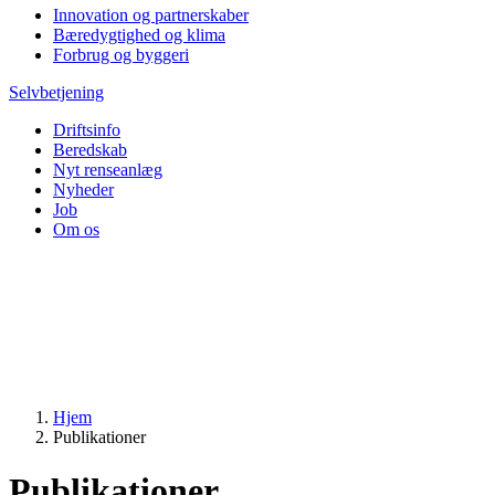
Innovation og partnerskaber
Bæredygtighed og klima
Forbrug og byggeri
Selvbetjening
Driftsinfo
Beredskab
Nyt renseanlæg
Nyheder
Job
Om os
Hjem
Publikationer
Publikationer