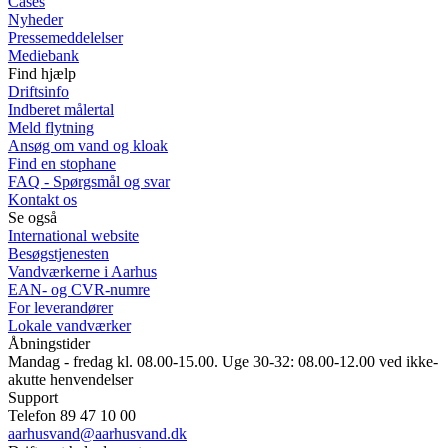
Cases
Nyheder
Pressemeddelelser
Mediebank
Find hjælp
Driftsinfo
Indberet målertal
Meld flytning
Ansøg om vand og kloak
Find en stophane
FAQ - Spørgsmål og svar
Kontakt os
Se også
International website
Besøgstjenesten
Vandværkerne i Aarhus
EAN- og CVR-numre
For leverandører
Lokale vandværker
Åbningstider
Mandag - fredag kl. 08.00-15.00. Uge 30-32: 08.00-12.00 ved ikke-
akutte henvendelser
Support
Telefon 89 47 10 00
aarhusvand@aarhusvand.dk