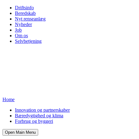
Driftsinfo
Beredskab
Nyt renseanlæg
Nyheder
Job
Om os
Selvbetjening
Home
Innovation og partnerskaber
Bæredygtighed og klima
Forbrug og byggeri
Open Main Menu