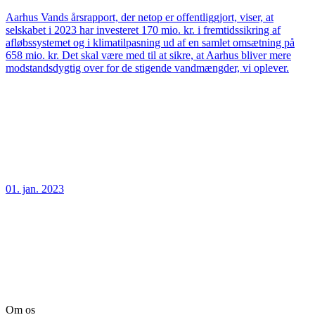
Aarhus Vands årsrapport, der netop er offentliggjort, viser, at
selskabet i 2023 har investeret 170 mio. kr. i fremtidssikring af
afløbssystemet og i klimatilpasning ud af en samlet omsætning på
658 mio. kr. Det skal være med til at sikre, at Aarhus bliver mere
modstandsdygtig over for de stigende vandmængder, vi oplever.
01. jan. 2023
Om os