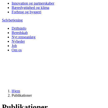
Innovation og partnerskaber
Bæredygtighed og klima
Forbrug og byggeri
Selvbetjening
Driftsinfo
Beredskab
Nyt renseanlæg
Nyheder
Job
Om os
Hjem
Publikationer
Publikationer