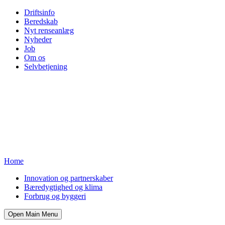
Driftsinfo
Beredskab
Nyt renseanlæg
Nyheder
Job
Om os
Selvbetjening
Home
Innovation og partnerskaber
Bæredygtighed og klima
Forbrug og byggeri
Open Main Menu