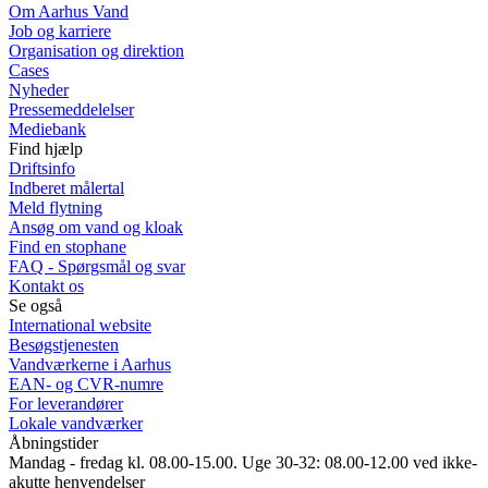
Om Aarhus Vand
Job og karriere
Organisation og direktion
Cases
Nyheder
Pressemeddelelser
Mediebank
Find hjælp
Driftsinfo
Indberet målertal
Meld flytning
Ansøg om vand og kloak
Find en stophane
FAQ - Spørgsmål og svar
Kontakt os
Se også
International website
Besøgstjenesten
Vandværkerne i Aarhus
EAN- og CVR-numre
For leverandører
Lokale vandværker
Åbningstider
Mandag - fredag kl. 08.00-15.00. Uge 30-32: 08.00-12.00 ved ikke-
akutte henvendelser