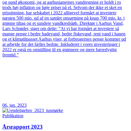
og sund økonomi, og at aarhusianernes vandregning er holdt i ro
trods høj inflation og høje priser på el. Selvom der ikke et sket en
prisstigning, har selskabet i 2022 alligevel formået at investere
næsten 500 mio. ud af en samlet omsætning på knap 700 mio. kr. i
grønne tiltag og et sundere vandkredsløb. Direktør i Aarhus Vand,
Lars Schrøder, siger om dette: ”At vi har formået at investere så
mange penge i bedre badevand, bedre fiskevand, rent vand i hanen
og et klimatilpasset Aarhus viser, at forbrugernes penge kommer ud
at arbejde for det fælles bedste. Inkluderet i vores investeringer i
2022 er også en omstilling til en grønnere og mere bæredygtig
fremtid.”
06. jan. 2023
Publikation
Årsrapport 2023