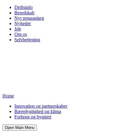
Driftsinfo
Beredskab
Nyt renseanlæg
Nyheder
Job
Om os
Selvbetjening
Home
Innovation og partnerskaber
Bæredygtighed og klima
Forbrug og byggeri
Open Main Menu