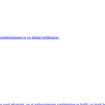
ksomhedsplanen er en digital publikation.
 sund økonomi, og at aarhusianernes vandregning er holdt i ro trods høj