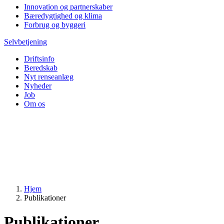
Innovation og partnerskaber
Bæredygtighed og klima
Forbrug og byggeri
Selvbetjening
Driftsinfo
Beredskab
Nyt renseanlæg
Nyheder
Job
Om os
Hjem
Publikationer
Publikationer