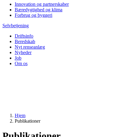
Innovation og partnerskaber
Bæredygtighed og klima
Forbrug og byggeri
Selvbetjening
Driftsinfo
Beredskab
Nyt renseanlæg
Nyheder
Job
Om os
Hjem
Publikationer
Publikationer