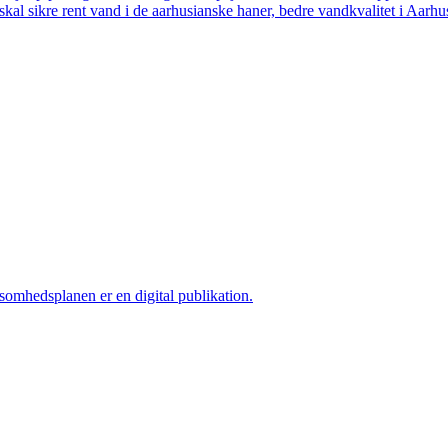
skal sikre rent vand i de aarhusianske haner, bedre vandkvalitet i Aarhus
ksomhedsplanen er en digital publikation.