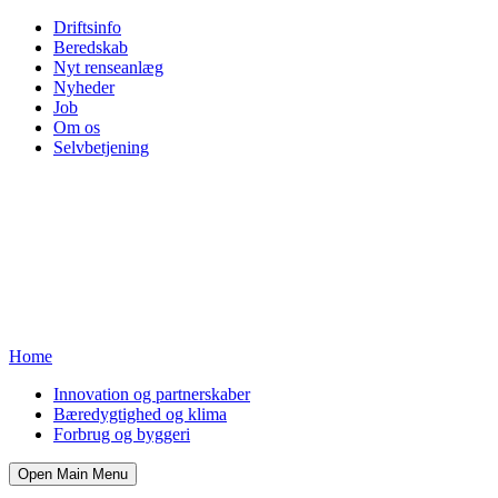
Driftsinfo
Beredskab
Nyt renseanlæg
Nyheder
Job
Om os
Selvbetjening
Home
Innovation og partnerskaber
Bæredygtighed og klima
Forbrug og byggeri
Open Main Menu