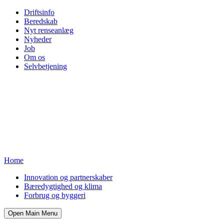
Driftsinfo
Beredskab
Nyt renseanlæg
Nyheder
Job
Om os
Selvbetjening
Home
Innovation og partnerskaber
Bæredygtighed og klima
Forbrug og byggeri
Open Main Menu