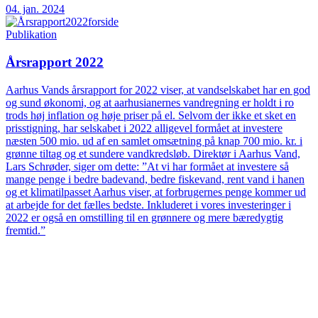
04. jan. 2024
Publikation
Årsrapport 2022
Aarhus Vands årsrapport for 2022 viser, at vandselskabet har en god
og sund økonomi, og at aarhusianernes vandregning er holdt i ro
trods høj inflation og høje priser på el. Selvom der ikke et sket en
prisstigning, har selskabet i 2022 alligevel formået at investere
næsten 500 mio. ud af en samlet omsætning på knap 700 mio. kr. i
grønne tiltag og et sundere vandkredsløb. Direktør i Aarhus Vand,
Lars Schrøder, siger om dette: ”At vi har formået at investere så
mange penge i bedre badevand, bedre fiskevand, rent vand i hanen
og et klimatilpasset Aarhus viser, at forbrugernes penge kommer ud
at arbejde for det fælles bedste. Inkluderet i vores investeringer i
2022 er også en omstilling til en grønnere og mere bæredygtig
fremtid.”