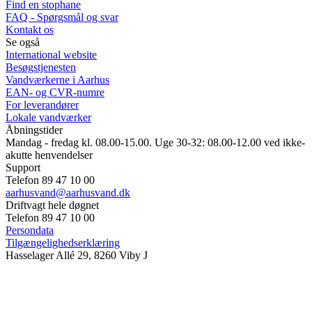
Find en stophane
FAQ - Spørgsmål og svar
Kontakt os
Se også
International website
Besøgstjenesten
Vandværkerne i Aarhus
EAN- og CVR-numre
For leverandører
Lokale vandværker
Åbningstider
Mandag - fredag kl. 08.00-15.00. Uge 30-32: 08.00-12.00 ved ikke-
akutte henvendelser
Support
Telefon 89 47 10 00
aarhusvand@aarhusvand.dk
Driftvagt hele døgnet
Telefon 89 47 10 00
Persondata
Tilgængelighedserklæring
Hasselager Allé 29, 8260 Viby J