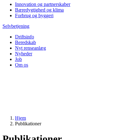
Innovation og partnerskaber
Bæredygtighed og klima
Forbrug og byggeri
Selvbetjening
Driftsinfo
Beredskab
Nyt renseanlæg
Nyheder
Job
Om os
Hjem
Publikationer
Publikationer