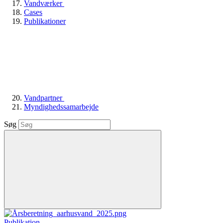
Vandværker
Cases
Publikationer
Vandpartner
Myndighedssamarbejde
Søg
Publikation