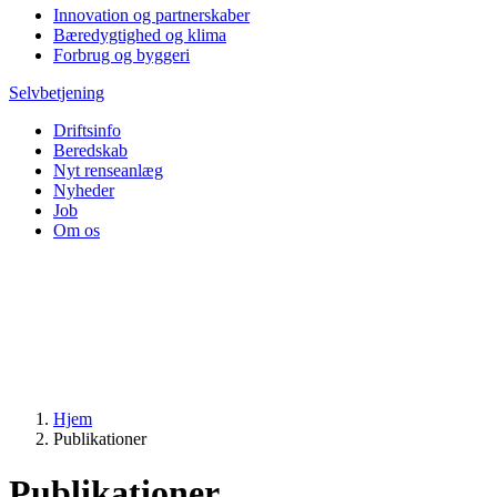
Innovation og partnerskaber
Bæredygtighed og klima
Forbrug og byggeri
Selvbetjening
Driftsinfo
Beredskab
Nyt renseanlæg
Nyheder
Job
Om os
Hjem
Publikationer
Publikationer