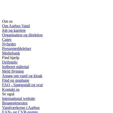
Om os
Om Aarhus Vand
Job og karriere
Organisation og direktion
Cases
Nyheder
Pressemeddelelser
Mediebank
Find hjælp
Driftsinfo
Indberet målertal
Meld flytning
Ansøg om vand og kloak
Find en stophane
FAQ - Spørgsmål og svar
Kontakt os
Se også
International website
Besøgstjenesten
Vandværkerne i Aarhus
EAN- og CVR-numre