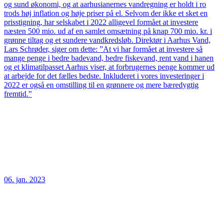
og sund økonomi, og at aarhusianernes vandregning er holdt i ro
trods høj inflation og høje priser på el. Selvom der ikke et sket en
prisstigning, har selskabet i 2022 alligevel formået at investere
næsten 500 mio. ud af en samlet omsætning på knap 700 mio. kr. i
grønne tiltag og et sundere vandkredsløb. Direktør i Aarhus Vand,
Lars Schrøder, siger om dette: ”At vi har formået at investere så
mange penge i bedre badevand, bedre fiskevand, rent vand i hanen
og et klimatilpasset Aarhus viser, at forbrugernes penge kommer ud
at arbejde for det fælles bedste. Inkluderet i vores investeringer i
2022 er også en omstilling til en grønnere og mere bæredygtig
fremtid.”
06. jan. 2023