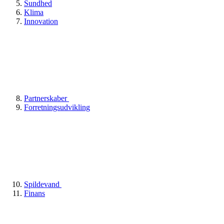
Sundhed
Klima
Innovation
Partnerskaber
Forretningsudvikling
Spildevand
Finans