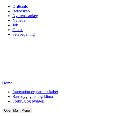
Driftsinfo
Beredskab
Nyt renseanlæg
Nyheder
Job
Om os
Selvbetjening
Home
Innovation og partnerskaber
Bæredygtighed og klima
Forbrug og byggeri
Open Main Menu