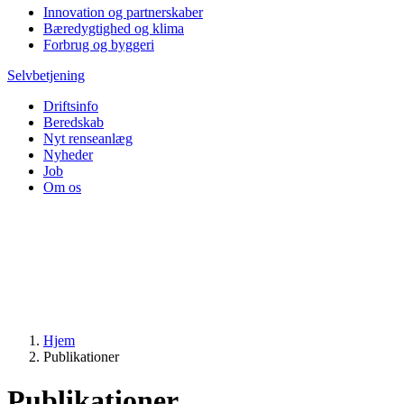
Innovation og partnerskaber
Bæredygtighed og klima
Forbrug og byggeri
Selvbetjening
Driftsinfo
Beredskab
Nyt renseanlæg
Nyheder
Job
Om os
Hjem
Publikationer
Publikationer