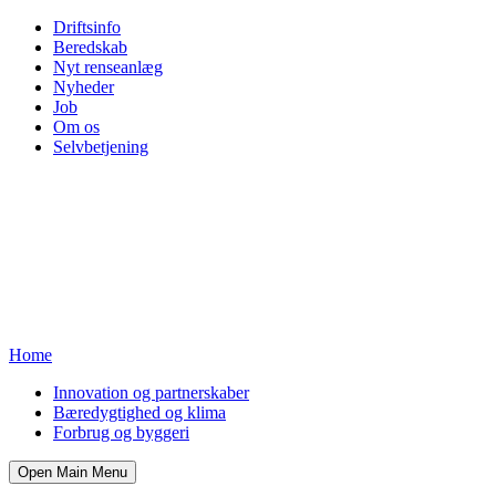
Driftsinfo
Beredskab
Nyt renseanlæg
Nyheder
Job
Om os
Selvbetjening
Home
Innovation og partnerskaber
Bæredygtighed og klima
Forbrug og byggeri
Open Main Menu