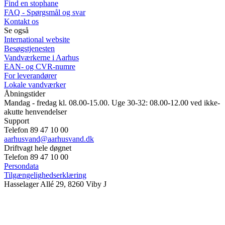
Find en stophane
FAQ - Spørgsmål og svar
Kontakt os
Se også
International website
Besøgstjenesten
Vandværkerne i Aarhus
EAN- og CVR-numre
For leverandører
Lokale vandværker
Åbningstider
Mandag - fredag kl. 08.00-15.00. Uge 30-32: 08.00-12.00 ved ikke-
akutte henvendelser
Support
Telefon 89 47 10 00
aarhusvand@aarhusvand.dk
Driftvagt hele døgnet
Telefon 89 47 10 00
Persondata
Tilgængelighedserklæring
Hasselager Allé 29, 8260 Viby J