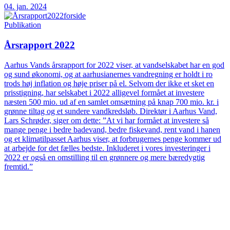
04. jan. 2024
Publikation
Årsrapport 2022
Aarhus Vands årsrapport for 2022 viser, at vandselskabet har en god
og sund økonomi, og at aarhusianernes vandregning er holdt i ro
trods høj inflation og høje priser på el. Selvom der ikke et sket en
prisstigning, har selskabet i 2022 alligevel formået at investere
næsten 500 mio. ud af en samlet omsætning på knap 700 mio. kr. i
grønne tiltag og et sundere vandkredsløb. Direktør i Aarhus Vand,
Lars Schrøder, siger om dette: ”At vi har formået at investere så
mange penge i bedre badevand, bedre fiskevand, rent vand i hanen
og et klimatilpasset Aarhus viser, at forbrugernes penge kommer ud
at arbejde for det fælles bedste. Inkluderet i vores investeringer i
2022 er også en omstilling til en grønnere og mere bæredygtig
fremtid.”