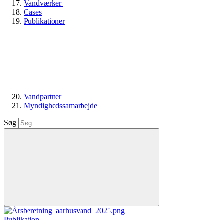
Vandværker
Cases
Publikationer
Vandpartner
Myndighedssamarbejde
Søg
Publikation