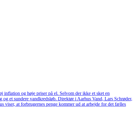
 inflation og høje priser på el. Selvom der ikke et sket en
tag og et sundere vandkredsløb. Direktør i Aarhus Vand, Lars Schrøder,
us viser, at forbrugernes penge kommer ud at arbejde for det fælles