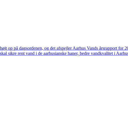
højt op på dagsordenen, og det afspejler Aarhus Vands årsrapport for 
skal sikre rent vand i de aarhusianske haner, bedre vandkvalitet i Aarhus