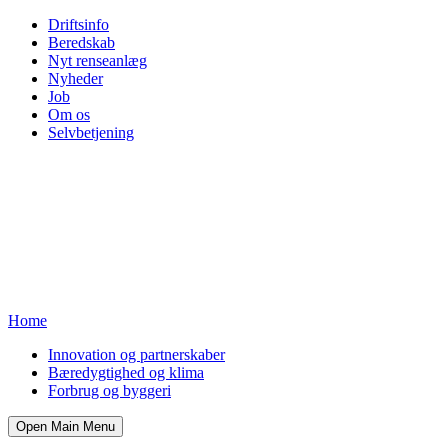
Driftsinfo
Beredskab
Nyt renseanlæg
Nyheder
Job
Om os
Selvbetjening
Home
Innovation og partnerskaber
Bæredygtighed og klima
Forbrug og byggeri
Open Main Menu