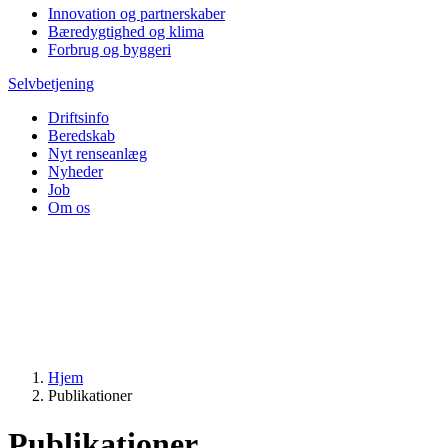
Innovation og partnerskaber
Bæredygtighed og klima
Forbrug og byggeri
Selvbetjening
Driftsinfo
Beredskab
Nyt renseanlæg
Nyheder
Job
Om os
Hjem
Publikationer
Publikationer