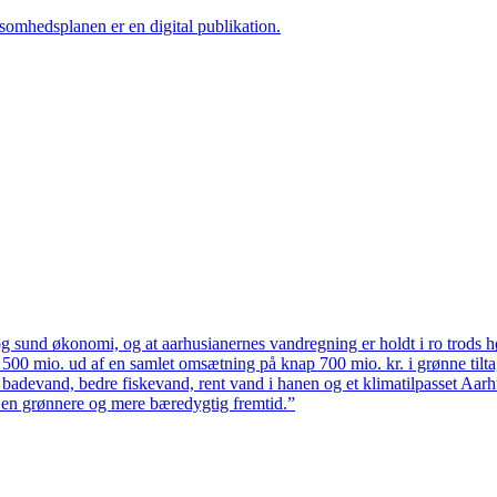
ksomhedsplanen er en digital publikation.
 sund økonomi, og at aarhusianernes vandregning er holdt i ro trods høj
ten 500 mio. ud af en samlet omsætning på knap 700 mio. kr. i grønne til
 badevand, bedre fiskevand, rent vand i hanen og et klimatilpasset Aarh
il en grønnere og mere bæredygtig fremtid.”