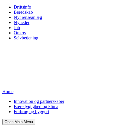
Driftsinfo
Beredskab
Nyt renseanlæg
Nyheder
Job
Om os
Selvbetjening
Home
Innovation og partnerskaber
Bæredygtighed og klima
Forbrug og byggeri
Open Main Menu