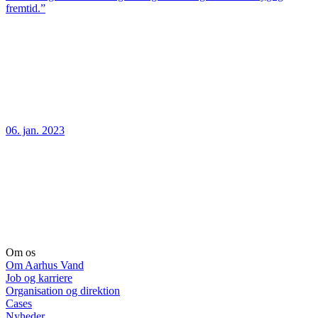
fremtid.”
06. jan. 2023
Om os
Om Aarhus Vand
Job og karriere
Organisation og direktion
Cases
Nyheder