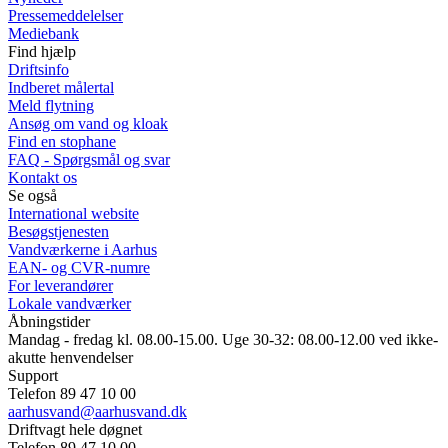
Pressemeddelelser
Mediebank
Find hjælp
Driftsinfo
Indberet målertal
Meld flytning
Ansøg om vand og kloak
Find en stophane
FAQ - Spørgsmål og svar
Kontakt os
Se også
International website
Besøgstjenesten
Vandværkerne i Aarhus
EAN- og CVR-numre
For leverandører
Lokale vandværker
Åbningstider
Mandag - fredag kl. 08.00-15.00. Uge 30-32: 08.00-12.00 ved ikke-
akutte henvendelser
Support
Telefon 89 47 10 00
aarhusvand@aarhusvand.dk
Driftvagt hele døgnet
Telefon 89 47 10 00