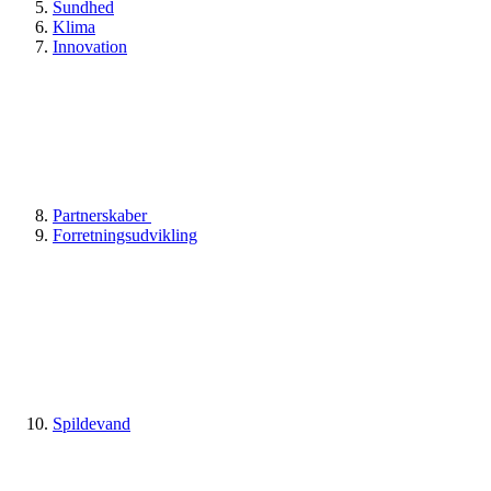
Sundhed
Klima
Innovation
Partnerskaber
Forretningsudvikling
Spildevand