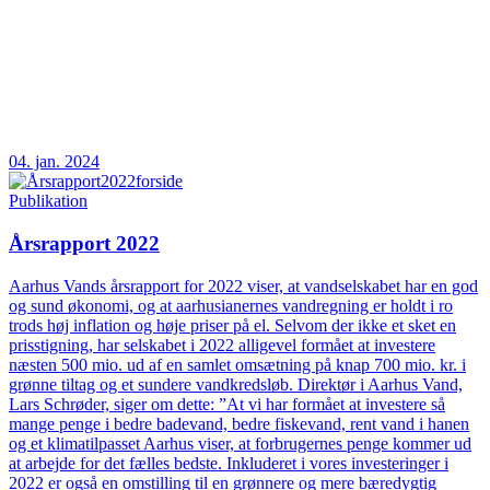
04. jan. 2024
Publikation
Årsrapport 2022
Aarhus Vands årsrapport for 2022 viser, at vandselskabet har en god
og sund økonomi, og at aarhusianernes vandregning er holdt i ro
trods høj inflation og høje priser på el. Selvom der ikke et sket en
prisstigning, har selskabet i 2022 alligevel formået at investere
næsten 500 mio. ud af en samlet omsætning på knap 700 mio. kr. i
grønne tiltag og et sundere vandkredsløb. Direktør i Aarhus Vand,
Lars Schrøder, siger om dette: ”At vi har formået at investere så
mange penge i bedre badevand, bedre fiskevand, rent vand i hanen
og et klimatilpasset Aarhus viser, at forbrugernes penge kommer ud
at arbejde for det fælles bedste. Inkluderet i vores investeringer i
2022 er også en omstilling til en grønnere og mere bæredygtig