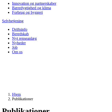
Innovation og partnerskaber
Bæredygtighed og klima
Forbrug og byggeri
Selvbetjening
Driftsinfo
Beredskab
Nyt renseanlæg
Nyheder
Job
Om os
Hjem
Publikationer
Publikationer