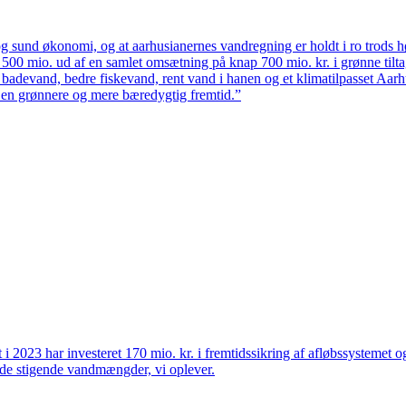
 sund økonomi, og at aarhusianernes vandregning er holdt i ro trods høj
ten 500 mio. ud af en samlet omsætning på knap 700 mio. kr. i grønne til
 badevand, bedre fiskevand, rent vand i hanen og et klimatilpasset Aarh
il en grønnere og mere bæredygtig fremtid.”
et i 2023 har investeret 170 mio. kr. i fremtidssikring af afløbssystemet
r de stigende vandmængder, vi oplever.