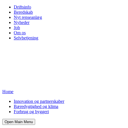
Driftsinfo
Beredskab
Nyt renseanlæg
Nyheder
Job
Om os
Selvbetjening
Home
Innovation og partnerskaber
Bæredygtighed og klima
Forbrug og byggeri
Open Main Menu