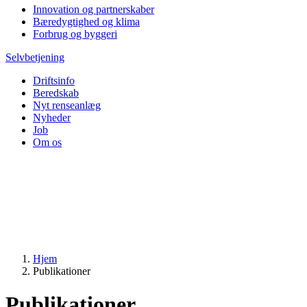
Innovation og partnerskaber
Bæredygtighed og klima
Forbrug og byggeri
Selvbetjening
Driftsinfo
Beredskab
Nyt renseanlæg
Nyheder
Job
Om os
Hjem
Publikationer
Publikationer