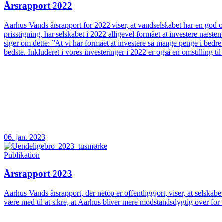
Årsrapport 2022
Aarhus Vands årsrapport for 2022 viser, at vandselskabet har en god og
prisstigning, har selskabet i 2022 alligevel formået at investere næs
siger om dette: ”At vi har formået at investere så mange penge i bedre
bedste. Inkluderet i vores investeringer i 2022 er også en omstilling t
06. jan. 2023
Publikation
Årsrapport 2023
Aarhus Vands årsrapport, der netop er offentliggjort, viser, at selskab
være med til at sikre, at Aarhus bliver mere modstandsdygtig over fo