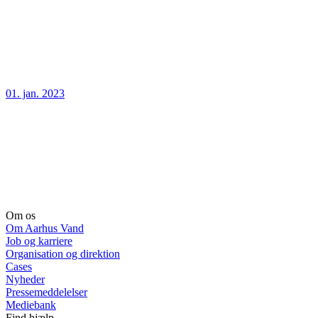
01. jan. 2023
Om os
Om Aarhus Vand
Job og karriere
Organisation og direktion
Cases
Nyheder
Pressemeddelelser
Mediebank
Find hjælp