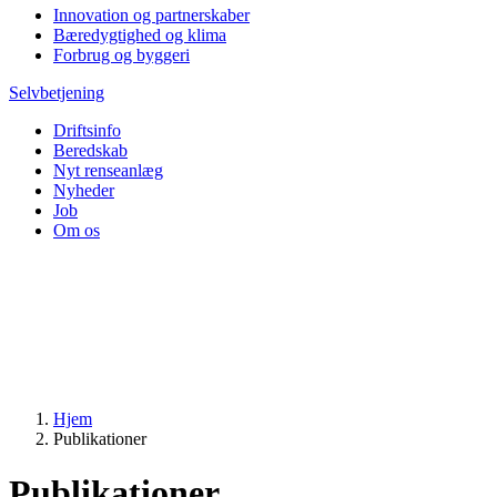
Innovation og partnerskaber
Bæredygtighed og klima
Forbrug og byggeri
Selvbetjening
Driftsinfo
Beredskab
Nyt renseanlæg
Nyheder
Job
Om os
Hjem
Publikationer
Publikationer