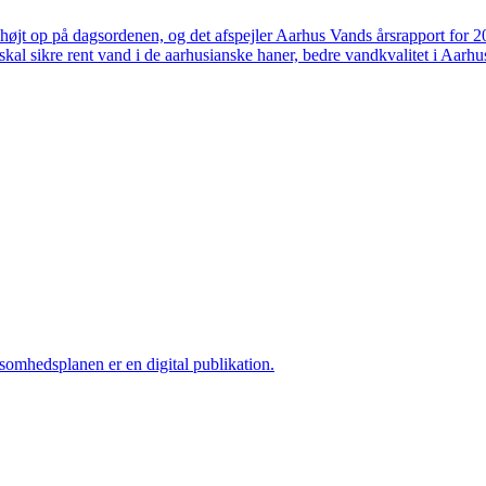
højt op på dagsordenen, og det afspejler Aarhus Vands årsrapport for 
skal sikre rent vand i de aarhusianske haner, bedre vandkvalitet i Aarhus
ksomhedsplanen er en digital publikation.