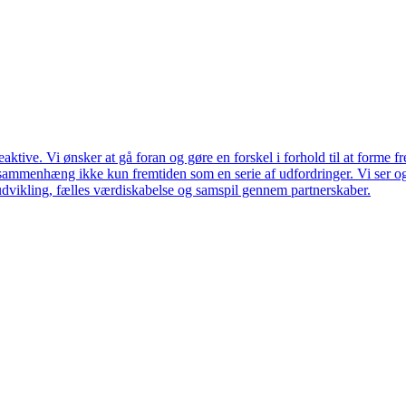
ktive. Vi ønsker at gå foran og gøre en forskel i forhold til at forme f
en sammenhæng ikke kun fremtiden som en serie af udfordringer. Vi ser 
udvikling, fælles værdiskabelse og samspil gennem partnerskaber.