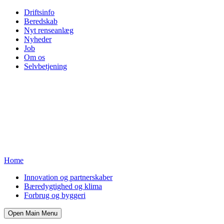
Driftsinfo
Beredskab
Nyt renseanlæg
Nyheder
Job
Om os
Selvbetjening
Home
Innovation og partnerskaber
Bæredygtighed og klima
Forbrug og byggeri
Open Main Menu