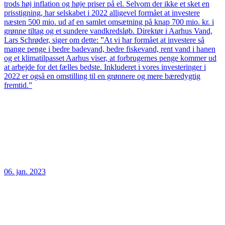
trods høj inflation og høje priser på el. Selvom der ikke et sket en
prisstigning, har selskabet i 2022 alligevel formået at investere
næsten 500 mio. ud af en samlet omsætning på knap 700 mio. kr. i
grønne tiltag og et sundere vandkredsløb. Direktør i Aarhus Vand,
Lars Schrøder, siger om dette: ”At vi har formået at investere så
mange penge i bedre badevand, bedre fiskevand, rent vand i hanen
og et klimatilpasset Aarhus viser, at forbrugernes penge kommer ud
at arbejde for det fælles bedste. Inkluderet i vores investeringer i
2022 er også en omstilling til en grønnere og mere bæredygtig
fremtid.”
06. jan. 2023