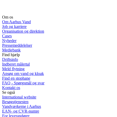
Om os
Om Aarhus Vand
Job og karriere
Organisation og direktion
Cases
Nyheder
Pressemeddelelser
Mediebank
Find hjælp
Driftsinfo
Indberet målertal
Meld flytning
Ansøg om vand og kloak
Find en stophane
FAQ - Spørgsmål og svar
Kontakt os
Se også
International website
Besøgstjenesten
Vandværkerne i Aarhus
EAN- og CVR-numre
For leverandører