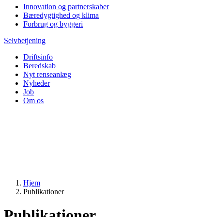
Innovation og partnerskaber
Bæredygtighed og klima
Forbrug og byggeri
Selvbetjening
Driftsinfo
Beredskab
Nyt renseanlæg
Nyheder
Job
Om os
Hjem
Publikationer
Publikationer