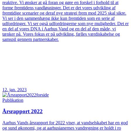
reaktive. Vi ønsker at gå foran og gøre en forskel i forhold til at
forme fremtidens vandløsninger. Det er det vores udvikling af
fremtidige scenarier og deraf nye strategi frem mod 2025 skal sikre.
Vi ser i den sammenhæng ikke kun fremtiden som en serie af
udfordringer. Vi ser også udfordringerne som nye muligheder. Det er
en del af vores DNA i Aarhus Vand og en del af den måde, vi
tænker på. Vores fokus er på udvikling, fælles værdiskabelse og
samspil gennem partnerskaber.
12. jan. 2023
Publikation
Årsrapport 2022
Aarhus Vands årsrapport for 2022 viser, at vandselskabet har en god
og sund økonomi, og at aarhusianernes vandregning er holdt i ro