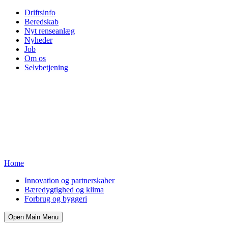
Driftsinfo
Beredskab
Nyt renseanlæg
Nyheder
Job
Om os
Selvbetjening
Home
Innovation og partnerskaber
Bæredygtighed og klima
Forbrug og byggeri
Open Main Menu