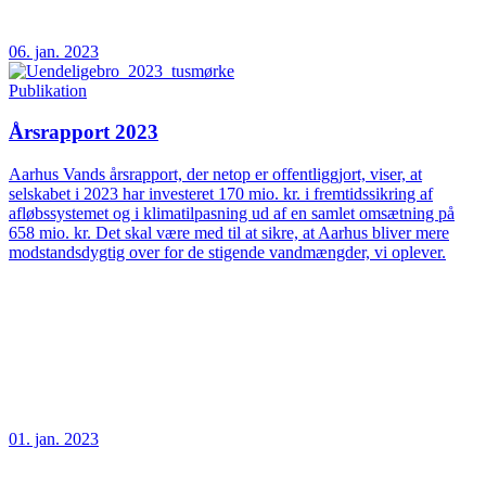
06. jan. 2023
Publikation
Årsrapport 2023
Aarhus Vands årsrapport, der netop er offentliggjort, viser, at
selskabet i 2023 har investeret 170 mio. kr. i fremtidssikring af
afløbssystemet og i klimatilpasning ud af en samlet omsætning på
658 mio. kr. Det skal være med til at sikre, at Aarhus bliver mere
modstandsdygtig over for de stigende vandmængder, vi oplever.
01. jan. 2023