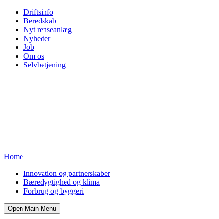
Driftsinfo
Beredskab
Nyt renseanlæg
Nyheder
Job
Om os
Selvbetjening
Home
Innovation og partnerskaber
Bæredygtighed og klima
Forbrug og byggeri
Open Main Menu