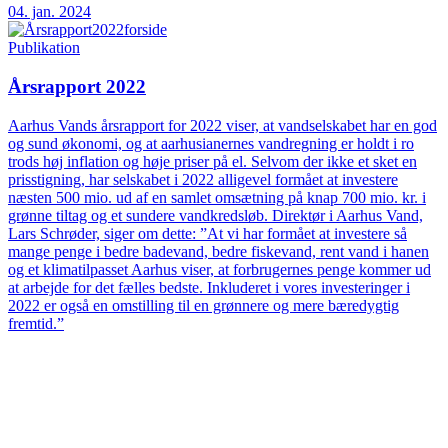
04. jan. 2024
Publikation
Årsrapport 2022
Aarhus Vands årsrapport for 2022 viser, at vandselskabet har en god
og sund økonomi, og at aarhusianernes vandregning er holdt i ro
trods høj inflation og høje priser på el. Selvom der ikke et sket en
prisstigning, har selskabet i 2022 alligevel formået at investere
næsten 500 mio. ud af en samlet omsætning på knap 700 mio. kr. i
grønne tiltag og et sundere vandkredsløb. Direktør i Aarhus Vand,
Lars Schrøder, siger om dette: ”At vi har formået at investere så
mange penge i bedre badevand, bedre fiskevand, rent vand i hanen
og et klimatilpasset Aarhus viser, at forbrugernes penge kommer ud
at arbejde for det fælles bedste. Inkluderet i vores investeringer i
2022 er også en omstilling til en grønnere og mere bæredygtig
fremtid.”