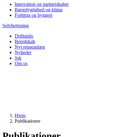
Innovation og partnerskaber
Bæredygtighed og klima
Forbrug og byggeri
Selvbetjening
Driftsinfo
Beredskab
Nyt renseanlæg
Nyheder
Job
Om os
Hjem
Publikationer
Publikationer