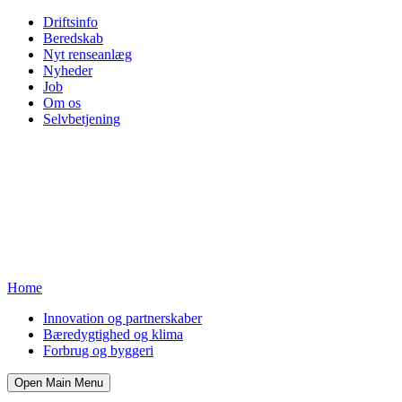
Driftsinfo
Beredskab
Nyt renseanlæg
Nyheder
Job
Om os
Selvbetjening
Home
Innovation og partnerskaber
Bæredygtighed og klima
Forbrug og byggeri
Open Main Menu