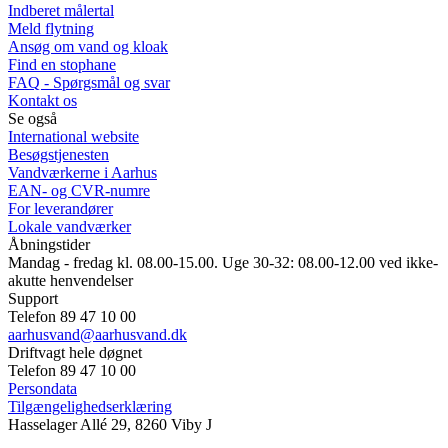
Indberet målertal
Meld flytning
Ansøg om vand og kloak
Find en stophane
FAQ - Spørgsmål og svar
Kontakt os
Se også
International website
Besøgstjenesten
Vandværkerne i Aarhus
EAN- og CVR-numre
For leverandører
Lokale vandværker
Åbningstider
Mandag - fredag kl. 08.00-15.00. Uge 30-32: 08.00-12.00 ved ikke-
akutte henvendelser
Support
Telefon 89 47 10 00
aarhusvand@aarhusvand.dk
Driftvagt hele døgnet
Telefon 89 47 10 00
Persondata
Tilgængelighedserklæring
Hasselager Allé 29, 8260 Viby J