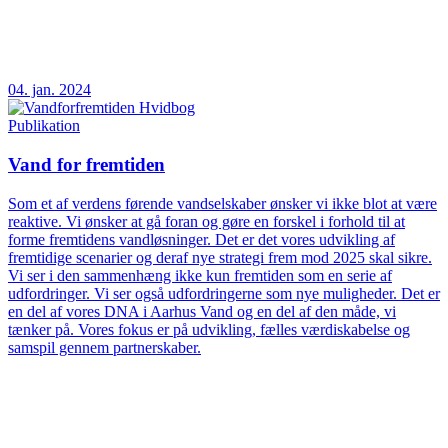
04. jan. 2024
Publikation
Vand for fremtiden
Som et af verdens førende vandselskaber ønsker vi ikke blot at være
reaktive. Vi ønsker at gå foran og gøre en forskel i forhold til at
forme fremtidens vandløsninger. Det er det vores udvikling af
fremtidige scenarier og deraf nye strategi frem mod 2025 skal sikre.
Vi ser i den sammenhæng ikke kun fremtiden som en serie af
udfordringer. Vi ser også udfordringerne som nye muligheder. Det er
en del af vores DNA i Aarhus Vand og en del af den måde, vi
tænker på. Vores fokus er på udvikling, fælles værdiskabelse og
samspil gennem partnerskaber.