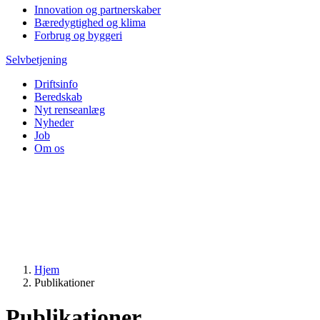
Innovation og partnerskaber
Bæredygtighed og klima
Forbrug og byggeri
Selvbetjening
Driftsinfo
Beredskab
Nyt renseanlæg
Nyheder
Job
Om os
Hjem
Publikationer
Publikationer