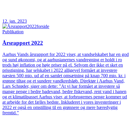
12. jan. 2023
Publikation
Årsrapport 2022
Aarhus Vands årsrapport for 2022 viser, at vandselskabet har en god
og sund økonomi, og at aarhusianernes vandregning er holdt i ro
trods høj inflation og høje priser på el. Selvom der ikke et sket en
prisstigning, har selskabet i 2022 alligevel formået at investere
næsten 500 mio. ud af en samlet omsætning på knap 700 mio. kr. i
grønne tiltag og et sundere vandkredsløb. Direktør i Aarhus Vand,
Lars Schrøder, siger om dette: ”At vi har formået at investere så
mange penge i bedre badevand, bedre fiskevand, rent vand i hanen
og et klimatilpasset Aarhus viser, at forbrugernes penge kommer ud
at arbejde for det fælles bedste. Inkluderet i vores investeringer i
2022 er også en omstilling til en grønnere og mere bæredygtig
fremtid.”