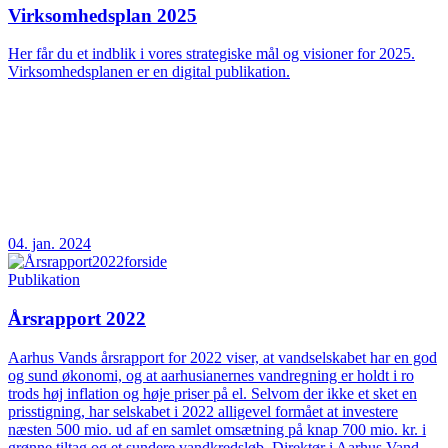
Virksomhedsplan 2025
Her får du et indblik i vores strategiske mål og visioner for 2025.
Virksomhedsplanen er en digital publikation.
04. jan. 2024
Publikation
Årsrapport 2022
Aarhus Vands årsrapport for 2022 viser, at vandselskabet har en god
og sund økonomi, og at aarhusianernes vandregning er holdt i ro
trods høj inflation og høje priser på el. Selvom der ikke et sket en
prisstigning, har selskabet i 2022 alligevel formået at investere
næsten 500 mio. ud af en samlet omsætning på knap 700 mio. kr. i
grønne tiltag og et sundere vandkredsløb. Direktør i Aarhus Vand,