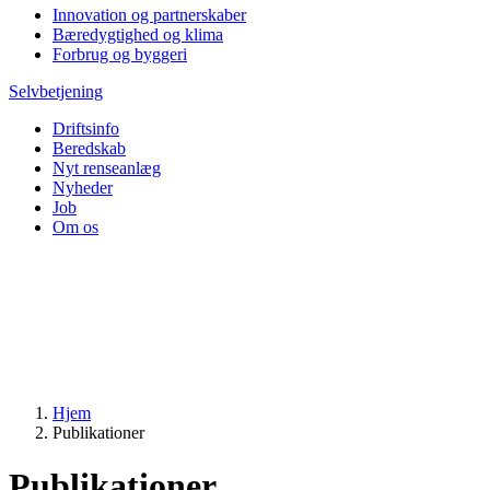
Innovation og partnerskaber
Bæredygtighed og klima
Forbrug og byggeri
Selvbetjening
Driftsinfo
Beredskab
Nyt renseanlæg
Nyheder
Job
Om os
Hjem
Publikationer
Publikationer