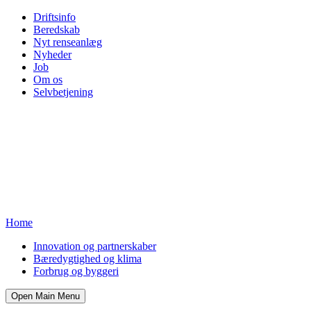
Driftsinfo
Beredskab
Nyt renseanlæg
Nyheder
Job
Om os
Selvbetjening
Home
Innovation og partnerskaber
Bæredygtighed og klima
Forbrug og byggeri
Open Main Menu