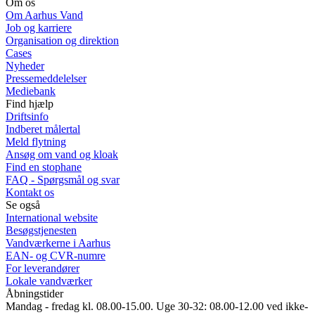
Om os
Om Aarhus Vand
Job og karriere
Organisation og direktion
Cases
Nyheder
Pressemeddelelser
Mediebank
Find hjælp
Driftsinfo
Indberet målertal
Meld flytning
Ansøg om vand og kloak
Find en stophane
FAQ - Spørgsmål og svar
Kontakt os
Se også
International website
Besøgstjenesten
Vandværkerne i Aarhus
EAN- og CVR-numre
For leverandører
Lokale vandværker
Åbningstider
Mandag - fredag kl. 08.00-15.00. Uge 30-32: 08.00-12.00 ved ikke-