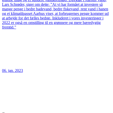
Lars Schrøder, siger om dette: ”At vi har formået at investere så
mange penge i bedre badevand, bedre fiskevand, rent vand i hanen
og et klimatilpasset Aarhus viser, at forbrugernes penge kommer ud
at arbejde for det fælles bedste. Inkluderet i vores investeringer i
2022 er også en omstilling til en grønnere og mere bæredygtig
fremtid.”
06. jan. 2023