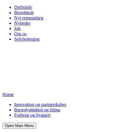
Driftsinfo
Beredskab
Nyt renseanlæg
Nyheder
Job
Om os
Selvbetjening
Home
Innovation og partnerskaber
Bæredygtighed og klima
Forbrug og byggeri
Open Main Menu