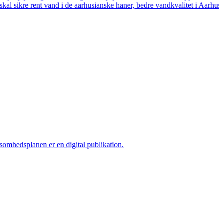
skal sikre rent vand i de aarhusianske haner, bedre vandkvalitet i Aarhus
ksomhedsplanen er en digital publikation.