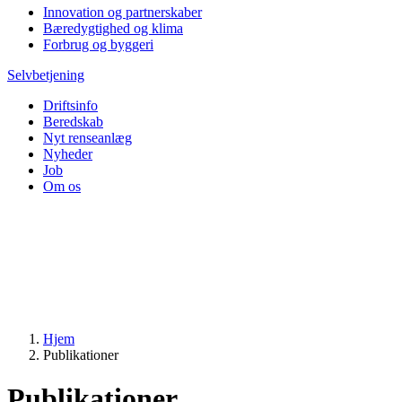
Innovation og partnerskaber
Bæredygtighed og klima
Forbrug og byggeri
Selvbetjening
Driftsinfo
Beredskab
Nyt renseanlæg
Nyheder
Job
Om os
Hjem
Publikationer
Publikationer