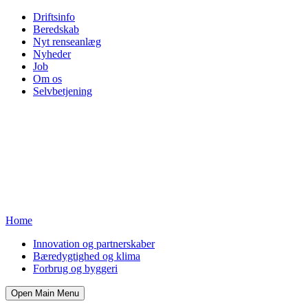
Driftsinfo
Beredskab
Nyt renseanlæg
Nyheder
Job
Om os
Selvbetjening
Home
Innovation og partnerskaber
Bæredygtighed og klima
Forbrug og byggeri
Open Main Menu