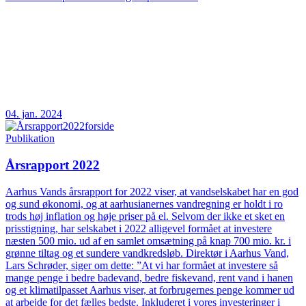
04. jan. 2024
Publikation
Årsrapport 2022
Aarhus Vands årsrapport for 2022 viser, at vandselskabet har en god
og sund økonomi, og at aarhusianernes vandregning er holdt i ro
trods høj inflation og høje priser på el. Selvom der ikke et sket en
prisstigning, har selskabet i 2022 alligevel formået at investere
næsten 500 mio. ud af en samlet omsætning på knap 700 mio. kr. i
grønne tiltag og et sundere vandkredsløb. Direktør i Aarhus Vand,
Lars Schrøder, siger om dette: ”At vi har formået at investere så
mange penge i bedre badevand, bedre fiskevand, rent vand i hanen
og et klimatilpasset Aarhus viser, at forbrugernes penge kommer ud
at arbejde for det fælles bedste. Inkluderet i vores investeringer i