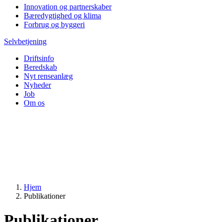
Innovation og partnerskaber
Bæredygtighed og klima
Forbrug og byggeri
Selvbetjening
Driftsinfo
Beredskab
Nyt renseanlæg
Nyheder
Job
Om os
Hjem
Publikationer
Publikationer