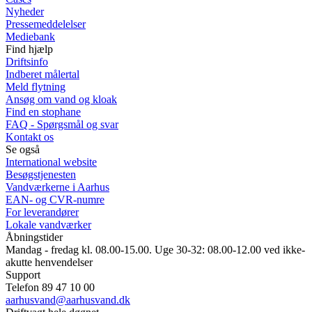
Nyheder
Pressemeddelelser
Mediebank
Find hjælp
Driftsinfo
Indberet målertal
Meld flytning
Ansøg om vand og kloak
Find en stophane
FAQ - Spørgsmål og svar
Kontakt os
Se også
International website
Besøgstjenesten
Vandværkerne i Aarhus
EAN- og CVR-numre
For leverandører
Lokale vandværker
Åbningstider
Mandag - fredag kl. 08.00-15.00. Uge 30-32: 08.00-12.00 ved ikke-
akutte henvendelser
Support
Telefon 89 47 10 00
aarhusvand@aarhusvand.dk