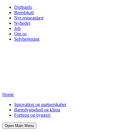
Driftsinfo
Beredskab
Nyt renseanlæg
Nyheder
Job
Om os
Selvbetjening
Home
Innovation og partnerskaber
Bæredygtighed og klima
Forbrug og byggeri
Open Main Menu