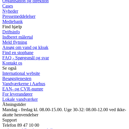
Organisation og direktion
Cases
Nyheder
Pressemeddelelser
Mediebank
Find hjælp
Driftsinfo
Indberet målertal
Meld flytning
Ansøg om vand og kloak
Find en stophane
FAQ - Spørgsmål og svar
Kontakt os
Se også
International website
Besøgstjenesten
Vandværkerne i Aarhus
EAN- og CVR-numre
For leverandører
Lokale vandværker
Åbningstider
Mandag - fredag kl. 08.00-15.00. Uge 30-32: 08.00-12.00 ved ikke-
akutte henvendelser
Support
Telefon 89 47 10 00