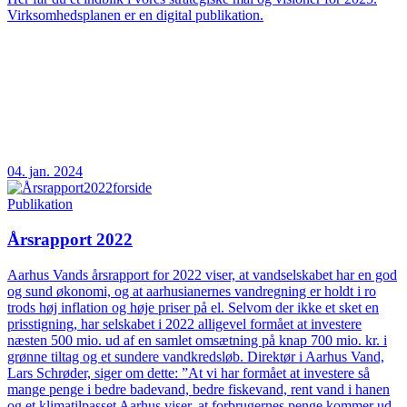
Virksomhedsplanen er en digital publikation.
04. jan. 2024
Publikation
Årsrapport 2022
Aarhus Vands årsrapport for 2022 viser, at vandselskabet har en god
og sund økonomi, og at aarhusianernes vandregning er holdt i ro
trods høj inflation og høje priser på el. Selvom der ikke et sket en
prisstigning, har selskabet i 2022 alligevel formået at investere
næsten 500 mio. ud af en samlet omsætning på knap 700 mio. kr. i
grønne tiltag og et sundere vandkredsløb. Direktør i Aarhus Vand,
Lars Schrøder, siger om dette: ”At vi har formået at investere så
mange penge i bedre badevand, bedre fiskevand, rent vand i hanen
og et klimatilpasset Aarhus viser, at forbrugernes penge kommer ud