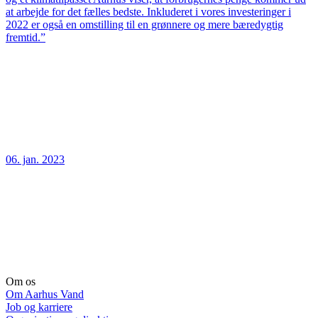
at arbejde for det fælles bedste. Inkluderet i vores investeringer i
2022 er også en omstilling til en grønnere og mere bæredygtig
fremtid.”
06. jan. 2023
Om os
Om Aarhus Vand
Job og karriere