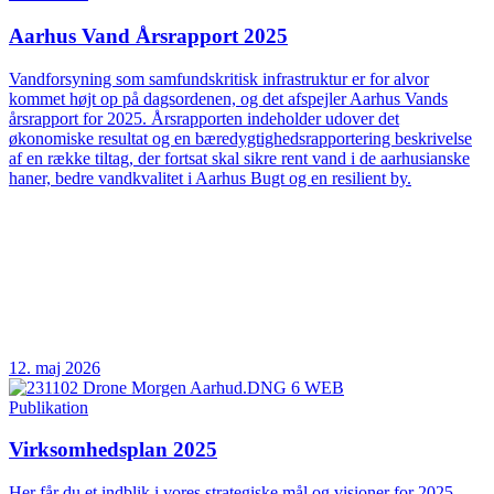
Aarhus Vand Årsrapport 2025
Vandforsyning som samfundskritisk infrastruktur er for alvor
kommet højt op på dagsordenen, og det afspejler Aarhus Vands
årsrapport for 2025. Årsrapporten indeholder udover det
økonomiske resultat og en bæredygtighedsrapportering beskrivelse
af en række tiltag, der fortsat skal sikre rent vand i de aarhusianske
haner, bedre vandkvalitet i Aarhus Bugt og en resilient by.
12. maj 2026
Publikation
Virksomhedsplan 2025
Her får du et indblik i vores strategiske mål og visioner for 2025.