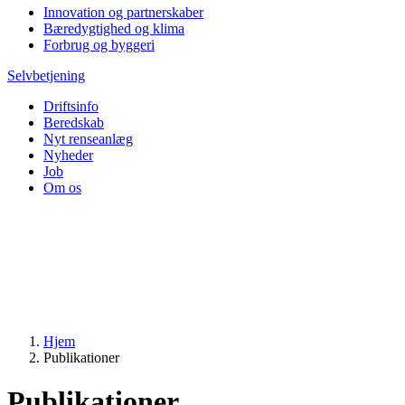
Innovation og partnerskaber
Bæredygtighed og klima
Forbrug og byggeri
Selvbetjening
Driftsinfo
Beredskab
Nyt renseanlæg
Nyheder
Job
Om os
Hjem
Publikationer
Publikationer