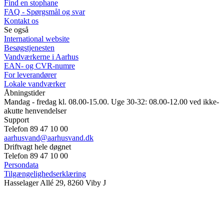
Find en stophane
FAQ - Spørgsmål og svar
Kontakt os
Se også
International website
Besøgstjenesten
Vandværkerne i Aarhus
EAN- og CVR-numre
For leverandører
Lokale vandværker
Åbningstider
Mandag - fredag kl. 08.00-15.00. Uge 30-32: 08.00-12.00 ved ikke-
akutte henvendelser
Support
Telefon 89 47 10 00
aarhusvand@aarhusvand.dk
Driftvagt hele døgnet
Telefon 89 47 10 00
Persondata
Tilgængelighedserklæring
Hasselager Allé 29, 8260 Viby J