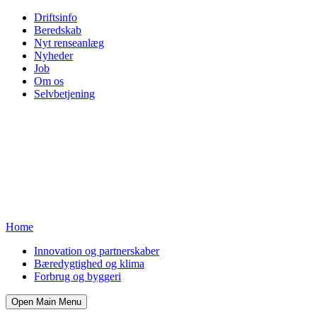
Driftsinfo
Beredskab
Nyt renseanlæg
Nyheder
Job
Om os
Selvbetjening
Home
Innovation og partnerskaber
Bæredygtighed og klima
Forbrug og byggeri
Open Main Menu