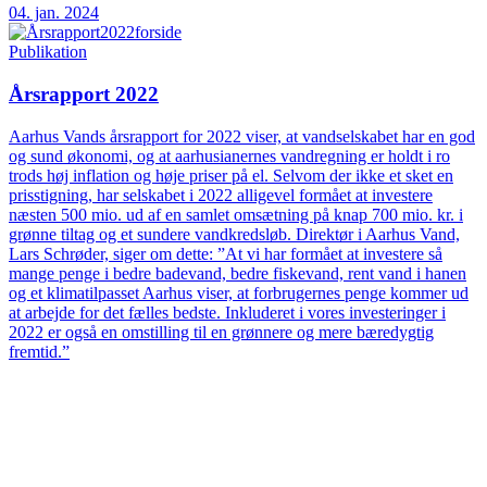
04. jan. 2024
Publikation
Årsrapport 2022
Aarhus Vands årsrapport for 2022 viser, at vandselskabet har en god
og sund økonomi, og at aarhusianernes vandregning er holdt i ro
trods høj inflation og høje priser på el. Selvom der ikke et sket en
prisstigning, har selskabet i 2022 alligevel formået at investere
næsten 500 mio. ud af en samlet omsætning på knap 700 mio. kr. i
grønne tiltag og et sundere vandkredsløb. Direktør i Aarhus Vand,
Lars Schrøder, siger om dette: ”At vi har formået at investere så
mange penge i bedre badevand, bedre fiskevand, rent vand i hanen
og et klimatilpasset Aarhus viser, at forbrugernes penge kommer ud
at arbejde for det fælles bedste. Inkluderet i vores investeringer i
2022 er også en omstilling til en grønnere og mere bæredygtig
fremtid.”