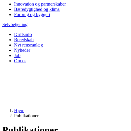
Innovation og partnerskaber
Bæredygtighed og klima
Forbrug og byggeri
Selvbetjening
Driftsinfo
Beredskab
Nyt renseanlæg
Nyheder
Job
Om os
Hjem
Publikationer
Publikationer