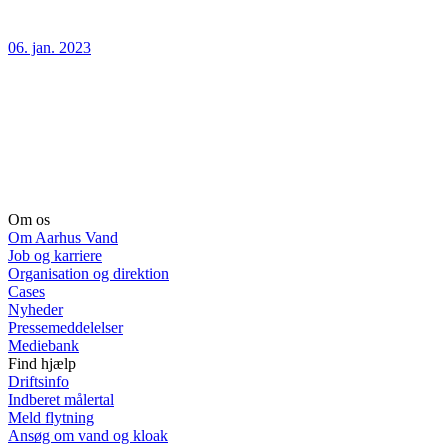
06. jan. 2023
Om os
Om Aarhus Vand
Job og karriere
Organisation og direktion
Cases
Nyheder
Pressemeddelelser
Mediebank
Find hjælp
Driftsinfo
Indberet målertal
Meld flytning
Ansøg om vand og kloak