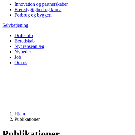
Innovation og partnerskaber
Bæredygtighed og klima
Forbrug og byggeri
Selvbetjening
Driftsinfo
Beredskab
Nyt renseanlæg
Nyheder
Job
Om os
Hjem
Publikationer
Publikationer