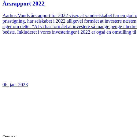
Årsrapport 2022
Aarhus Vands årsrapport for 2022 viser, at vandselskabet har en god og
prisstigning, har selskabet i 2022 alligevel formået at investere næs
siger om dette: ”At vi har formået at investere så mange penge i bedre
bedste. Inkluderet i vores investeringer i 2022 er også en omstilling t
06. jan. 2023