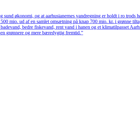
 sund økonomi, og at aarhusianernes vandregning er holdt i ro trods høj
ten 500 mio. ud af en samlet omsætning på knap 700 mio. kr. i grønne til
 badevand, bedre fiskevand, rent vand i hanen og et klimatilpasset Aarh
il en grønnere og mere bæredygtig fremtid.”