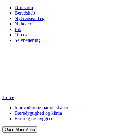
Driftsinfo
Beredskab
Nyt renseanlæg
Nyheder
Job
Om os
Selvbetjening
Home
Innovation og partnerskaber
Bæredygtighed og klima
Forbrug og byggeri
Open Main Menu