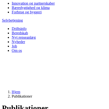
Innovation og partnerskaber
Bæredygtighed og klima
Forbrug og byggeri
Selvbetjening
Driftsinfo
Beredskab
Nyt renseanlæg
Nyheder
Job
Om os
Hjem
Publikationer
Publikationer