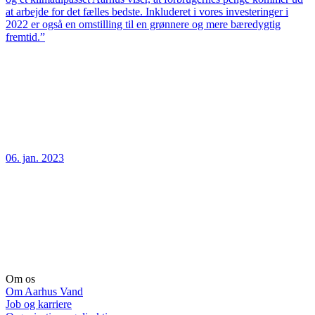
at arbejde for det fælles bedste. Inkluderet i vores investeringer i
2022 er også en omstilling til en grønnere og mere bæredygtig
fremtid.”
06. jan. 2023
Om os
Om Aarhus Vand
Job og karriere