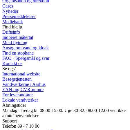
Organisation og direktion
Cases
Nyheder
Pressemeddelelser
Mediebank
Find hjælp
Driftsinfo
Indberet målertal
Meld flytning
Ansøg om vand og kloak
Find en stophane
FAQ - Spørgsmål og svar
Kontakt os
Se også
International website
Besøgstjenesten
Vandværkerne i Aarhus
EAN- og CVR-numre
For leverandører
Lokale vandværker
Åbningstider
Mandag - fredag kl. 08.00-15.00. Uge 30-32: 08.00-12.00 ved ikke-
akutte henvendelser
Support
Telefon 89 47 10 00