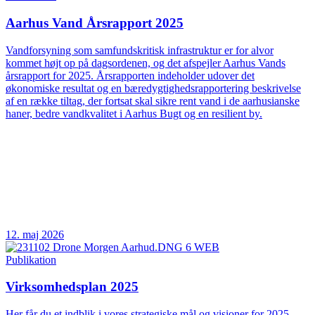
Aarhus Vand Årsrapport 2025
Vandforsyning som samfundskritisk infrastruktur er for alvor
kommet højt op på dagsordenen, og det afspejler Aarhus Vands
årsrapport for 2025. Årsrapporten indeholder udover det
økonomiske resultat og en bæredygtighedsrapportering beskrivelse
af en række tiltag, der fortsat skal sikre rent vand i de aarhusianske
haner, bedre vandkvalitet i Aarhus Bugt og en resilient by.
12. maj 2026
Publikation
Virksomhedsplan 2025
Her får du et indblik i vores strategiske mål og visioner for 2025.