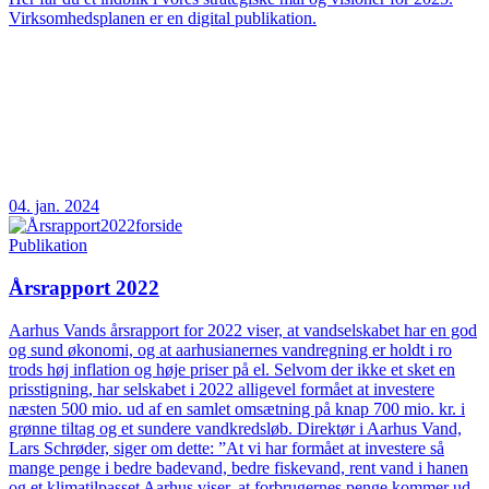
Virksomhedsplanen er en digital publikation.
04. jan. 2024
Publikation
Årsrapport 2022
Aarhus Vands årsrapport for 2022 viser, at vandselskabet har en god
og sund økonomi, og at aarhusianernes vandregning er holdt i ro
trods høj inflation og høje priser på el. Selvom der ikke et sket en
prisstigning, har selskabet i 2022 alligevel formået at investere
næsten 500 mio. ud af en samlet omsætning på knap 700 mio. kr. i
grønne tiltag og et sundere vandkredsløb. Direktør i Aarhus Vand,
Lars Schrøder, siger om dette: ”At vi har formået at investere så
mange penge i bedre badevand, bedre fiskevand, rent vand i hanen
og et klimatilpasset Aarhus viser, at forbrugernes penge kommer ud