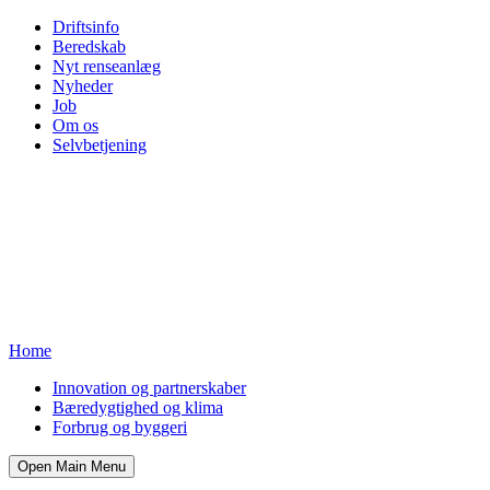
Driftsinfo
Beredskab
Nyt renseanlæg
Nyheder
Job
Om os
Selvbetjening
Home
Innovation og partnerskaber
Bæredygtighed og klima
Forbrug og byggeri
Open Main Menu