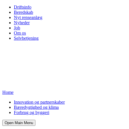
Driftsinfo
Beredskab
Nyt renseanlæg
Nyheder
Job
Om os
Selvbetjening
Home
Innovation og partnerskaber
Bæredygtighed og klima
Forbrug og byggeri
Open Main Menu