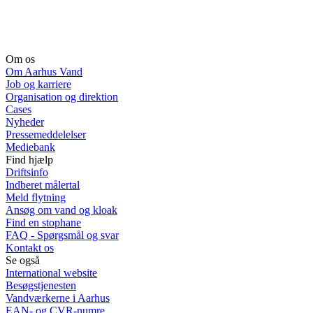
Om os
Om Aarhus Vand
Job og karriere
Organisation og direktion
Cases
Nyheder
Pressemeddelelser
Mediebank
Find hjælp
Driftsinfo
Indberet målertal
Meld flytning
Ansøg om vand og kloak
Find en stophane
FAQ - Spørgsmål og svar
Kontakt os
Se også
International website
Besøgstjenesten
Vandværkerne i Aarhus
EAN- og CVR-numre