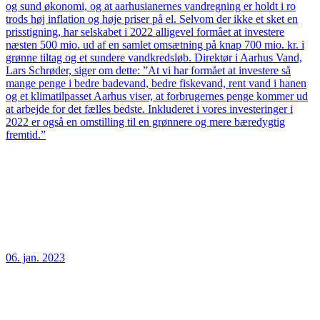
og sund økonomi, og at aarhusianernes vandregning er holdt i ro
trods høj inflation og høje priser på el. Selvom der ikke et sket en
prisstigning, har selskabet i 2022 alligevel formået at investere
næsten 500 mio. ud af en samlet omsætning på knap 700 mio. kr. i
grønne tiltag og et sundere vandkredsløb. Direktør i Aarhus Vand,
Lars Schrøder, siger om dette: ”At vi har formået at investere så
mange penge i bedre badevand, bedre fiskevand, rent vand i hanen
og et klimatilpasset Aarhus viser, at forbrugernes penge kommer ud
at arbejde for det fælles bedste. Inkluderet i vores investeringer i
2022 er også en omstilling til en grønnere og mere bæredygtig
fremtid.”
06. jan. 2023