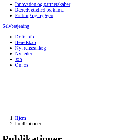
Innovation og partnerskaber
Bæredygtighed og klima
Forbrug og byggeri
Selvbetjening
Driftsinfo
Beredskab
Nyt renseanlæg
Nyheder
Job
Om os
Hjem
Publikationer
Publikationer