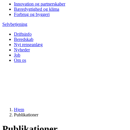
Innovation og partnerskaber
Bæredygtighed og klima
Forbrug og byggeri
Selvbetjening
Driftsinfo
Beredskab
Nyt renseanlæg
Nyheder
Job
Om os
Hjem
Publikationer
Publikationer