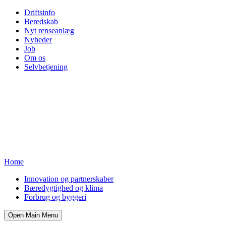
Driftsinfo
Beredskab
Nyt renseanlæg
Nyheder
Job
Om os
Selvbetjening
Home
Innovation og partnerskaber
Bæredygtighed og klima
Forbrug og byggeri
Open Main Menu