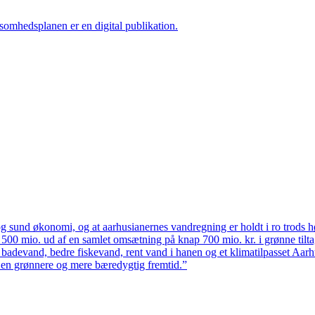
ksomhedsplanen er en digital publikation.
 sund økonomi, og at aarhusianernes vandregning er holdt i ro trods høj
ten 500 mio. ud af en samlet omsætning på knap 700 mio. kr. i grønne til
 badevand, bedre fiskevand, rent vand i hanen og et klimatilpasset Aarh
il en grønnere og mere bæredygtig fremtid.”