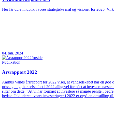
Her får du et indblik i vores strategiske mål og visioner for 2025. Vir
04. jan. 2024
Publikation
Årsrapport 2022
Aarhus Vands årsrapport for 2022 viser, at vandselskabet har en god og
prisstigning, har selskabet i 2022 alligevel formået at investere næs
siger om dette: ”At vi har formået at investere så mange penge i bedre
bedste. Inkluderet i vores investeringer i 2022 er også en omstilling t