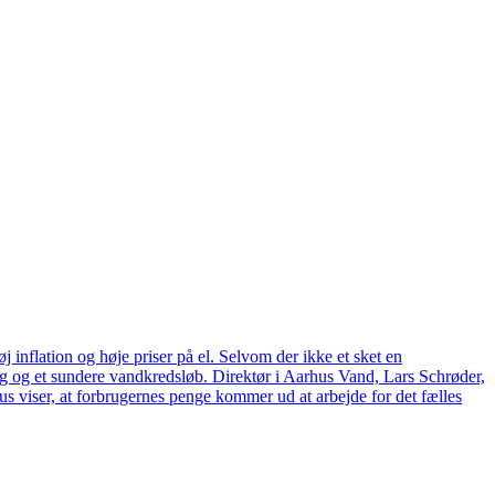
 inflation og høje priser på el. Selvom der ikke et sket en
tag og et sundere vandkredsløb. Direktør i Aarhus Vand, Lars Schrøder,
us viser, at forbrugernes penge kommer ud at arbejde for det fælles