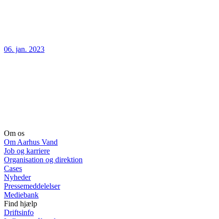
06. jan. 2023
Om os
Om Aarhus Vand
Job og karriere
Organisation og direktion
Cases
Nyheder
Pressemeddelelser
Mediebank
Find hjælp
Driftsinfo