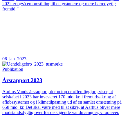
2022 er også en omstilling til en grønnere og mere bæredygtig
fremtid.”
06. jan. 2023
Publikation
Årsrapport 2023
Aarhus Vands årsrapport, der netop er offentliggjort, viser, at
selskabet i 2023 har investeret 170 mio. kr. i fremtidssikring af
afløbssystemet og i klimatilpasning ud af en samlet omsætning på
658 mio. kr. Det skal være med til at sikre, at Aarhus bliver mere
modstandsdygtig over for de stigende vandmængder, vi oplever.