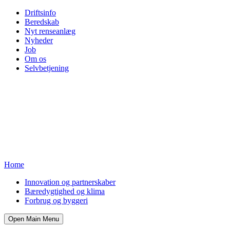
Driftsinfo
Beredskab
Nyt renseanlæg
Nyheder
Job
Om os
Selvbetjening
Home
Innovation og partnerskaber
Bæredygtighed og klima
Forbrug og byggeri
Open Main Menu