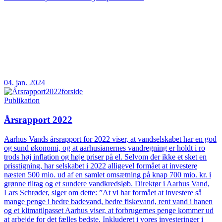
04. jan. 2024
Publikation
Årsrapport 2022
Aarhus Vands årsrapport for 2022 viser, at vandselskabet har en god
og sund økonomi, og at aarhusianernes vandregning er holdt i ro
trods høj inflation og høje priser på el. Selvom der ikke et sket en
prisstigning, har selskabet i 2022 alligevel formået at investere
næsten 500 mio. ud af en samlet omsætning på knap 700 mio. kr. i
grønne tiltag og et sundere vandkredsløb. Direktør i Aarhus Vand,
Lars Schrøder, siger om dette: ”At vi har formået at investere så
mange penge i bedre badevand, bedre fiskevand, rent vand i hanen
og et klimatilpasset Aarhus viser, at forbrugernes penge kommer ud
at arbejde for det fælles bedste. Inkluderet i vores investeringer i