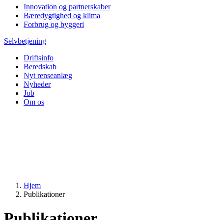
Innovation og partnerskaber
Bæredygtighed og klima
Forbrug og byggeri
Selvbetjening
Driftsinfo
Beredskab
Nyt renseanlæg
Nyheder
Job
Om os
Hjem
Publikationer
Publikationer