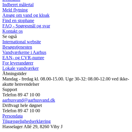
Indberet målertal
Meld flytning
Ansøg om vand og kloak
Find en stophane
FAQ - Spørgsmål og svar
Kontakt os
Se også
International website
Besøgstjenesten
Vandværkerne i Aarhus
EAN- og CVR-numre
For leverandører
Lokale vandværker
Åbningstider
Mandag - fredag kl. 08.00-15.00. Uge 30-32: 08.00-12.00 ved ikke-
akutte henvendelser
Support
Telefon 89 47 10 00
aarhusvand@aarhusvand.dk
Driftvagt hele døgnet
Telefon 89 47 10 00
Persondata
Tilgængelighedserklæring
Hasselager Allé 29, 8260 Viby J