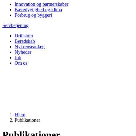
Innovation og partnerskaber
Bæredygtighed og klima
Forbrug og byggeri
Selvbetjening
Driftsinfo
Beredskab
Nyt renseanlæg
Nyheder
Job
Om os
Hjem
Publikationer
Publikationer