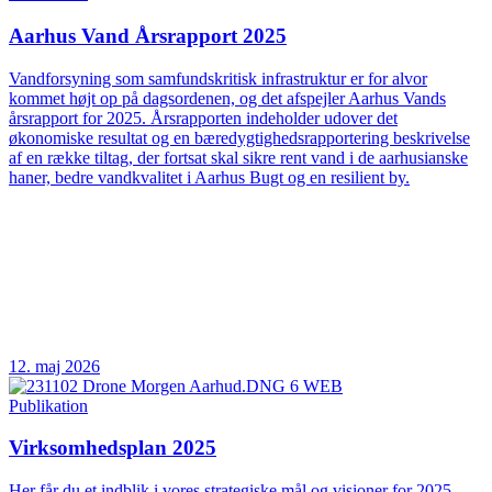
Aarhus Vand Årsrapport 2025
Vandforsyning som samfundskritisk infrastruktur er for alvor
kommet højt op på dagsordenen, og det afspejler Aarhus Vands
årsrapport for 2025. Årsrapporten indeholder udover det
økonomiske resultat og en bæredygtighedsrapportering beskrivelse
af en række tiltag, der fortsat skal sikre rent vand i de aarhusianske
haner, bedre vandkvalitet i Aarhus Bugt og en resilient by.
12. maj 2026
Publikation
Virksomhedsplan 2025
Her får du et indblik i vores strategiske mål og visioner for 2025.