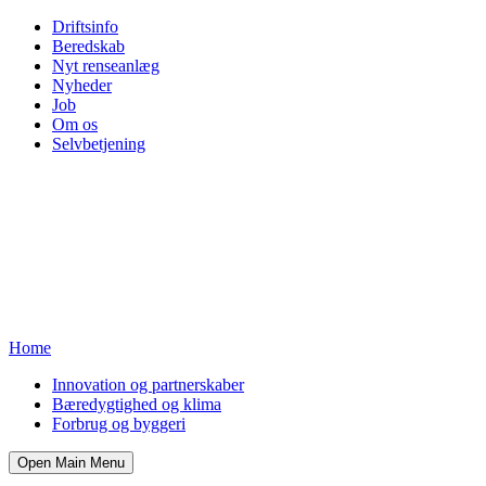
Driftsinfo
Beredskab
Nyt renseanlæg
Nyheder
Job
Om os
Selvbetjening
Home
Innovation og partnerskaber
Bæredygtighed og klima
Forbrug og byggeri
Open Main Menu