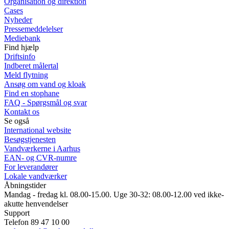
Organisation og direktion
Cases
Nyheder
Pressemeddelelser
Mediebank
Find hjælp
Driftsinfo
Indberet målertal
Meld flytning
Ansøg om vand og kloak
Find en stophane
FAQ - Spørgsmål og svar
Kontakt os
Se også
International website
Besøgstjenesten
Vandværkerne i Aarhus
EAN- og CVR-numre
For leverandører
Lokale vandværker
Åbningstider
Mandag - fredag kl. 08.00-15.00. Uge 30-32: 08.00-12.00 ved ikke-
akutte henvendelser
Support
Telefon 89 47 10 00