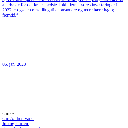
at arbejde for det fælles bedste. Inkluderet i vores investeringer i
2022 er også en omstilling til en grønnere og mere bæredygtig
fremtid.”
06. jan. 2023
Om os
Om Aarhus Vand
Job og karriere