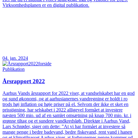
Virksomhedsplanen er en digital publikation.
04. jan. 2024
Publikation
Årsrapport 2022
Aarhus Vands årsrapport for 2022 viser, at vandselskabet har en god
og sund økonomi, og at aarhusianernes vandregning er holdt i ro
trods høj inflation og høje priser på el. Selvom der ikke et sket en
prisstigning, har selskabet i 2022 alligevel formået at investere
næsten 500 mio. ud af en samlet omsætning på knap 700 mio. kr. i
grønne tiltag og et sundere vandkredsløb. Direktør i Aarhus Vand,
Lars Schrøder, siger om dette: ”At vi har formået at investere så
mange penge i bedre badevand, bedre fiskevand, rent vand i hanen
og et klimatilpasset Aarhus viser, at forbrugernes penge kommer ud