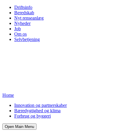
Driftsinfo
Beredskab
Nyt renseanlæg
Nyheder
Job
Om os
Selvbetjening
Home
Innovation og partnerskaber
Bæredygtighed og klima
Forbrug og byggeri
Open Main Menu