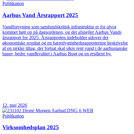
Publikation
Aarhus Vand Årsrapport 2025
Vandforsyning som samfundskritisk infrastruktur er for alvor
kommet højt op på dagsordenen, og det afspejler Aarhus Vands
årsrapport for 2025. Årsrapporten indeholder udover det
økonomiske resultat og en bæredygtighedsrapportering beskrivelse
af en række tiltag, der fortsat skal sikre rent vand i de aarhusianske
haner, bedre vandkvalitet i Aarhus Bugt og en resilient by.
12. maj 2026
Publikation
Virksomhedsplan 2025