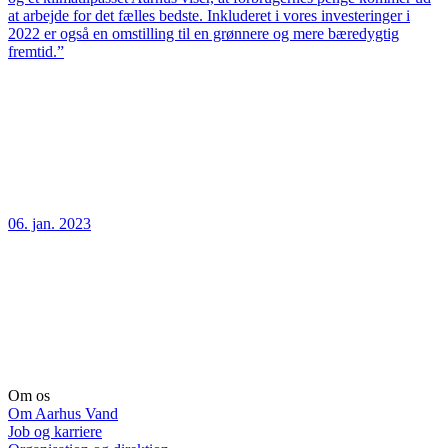
at arbejde for det fælles bedste. Inkluderet i vores investeringer i
2022 er også en omstilling til en grønnere og mere bæredygtig
fremtid.”
06. jan. 2023
Om os
Om Aarhus Vand
Job og karriere