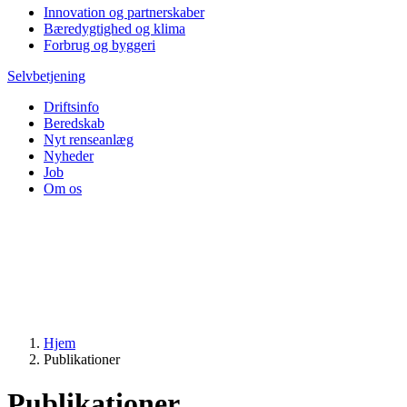
Innovation og partnerskaber
Bæredygtighed og klima
Forbrug og byggeri
Selvbetjening
Driftsinfo
Beredskab
Nyt renseanlæg
Nyheder
Job
Om os
Hjem
Publikationer
Publikationer