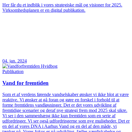
Her får du et indblik i vores strategiske mål og visioner for 2025.
Virksomhedsplanen er en digital publikation.
04. jan. 2024
Publikation
Vand for fremtiden
Som et af verdens førende vandselskaber ønsker vi ikke blot at være
reaktive. Vi ønsker at gå foran og gøre en forskel i forhold til at
forme fremtidens vandløsninger. Det er det vores udvikling af
fremtidige scenarier og deraf nye strategi frem mod 2025 skal sikre.
Vi ser i den sammenhæng ikke kun fremtiden som en serie af
udfordringer. Vi ser også udfordringerne som nye muligheder. Det er
en del af vores DNA i Aarhus Vand og en del af den måde, vi
tænker på. Vores fokus er på udvikling, fælles værdiskabelse og