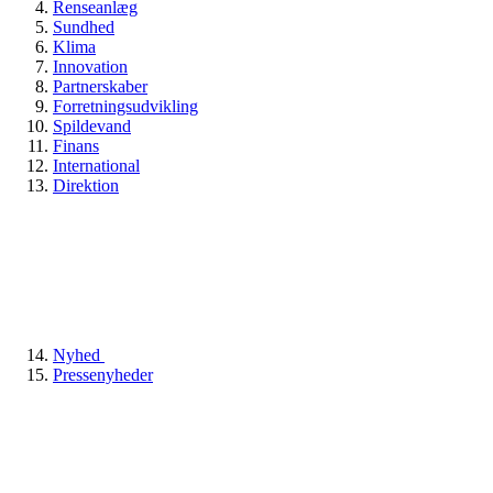
Renseanlæg
Sundhed
Klima
Innovation
Partnerskaber
Forretningsudvikling
Spildevand
Finans
International
Direktion
Nyhed
Pressenyheder