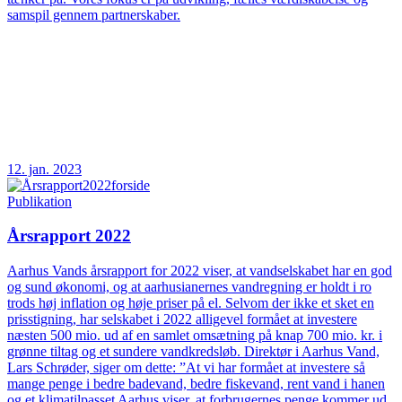
samspil gennem partnerskaber.
12. jan. 2023
Publikation
Årsrapport 2022
Aarhus Vands årsrapport for 2022 viser, at vandselskabet har en god
og sund økonomi, og at aarhusianernes vandregning er holdt i ro
trods høj inflation og høje priser på el. Selvom der ikke et sket en
prisstigning, har selskabet i 2022 alligevel formået at investere
næsten 500 mio. ud af en samlet omsætning på knap 700 mio. kr. i
grønne tiltag og et sundere vandkredsløb. Direktør i Aarhus Vand,
Lars Schrøder, siger om dette: ”At vi har formået at investere så
mange penge i bedre badevand, bedre fiskevand, rent vand i hanen
og et klimatilpasset Aarhus viser, at forbrugernes penge kommer ud