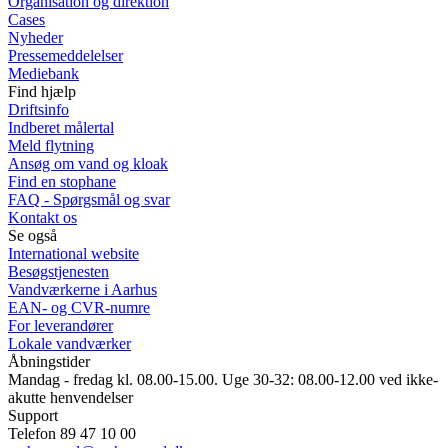
Organisation og direktion
Cases
Nyheder
Pressemeddelelser
Mediebank
Find hjælp
Driftsinfo
Indberet målertal
Meld flytning
Ansøg om vand og kloak
Find en stophane
FAQ - Spørgsmål og svar
Kontakt os
Se også
International website
Besøgstjenesten
Vandværkerne i Aarhus
EAN- og CVR-numre
For leverandører
Lokale vandværker
Åbningstider
Mandag - fredag kl. 08.00-15.00. Uge 30-32: 08.00-12.00 ved ikke-
akutte henvendelser
Support
Telefon 89 47 10 00