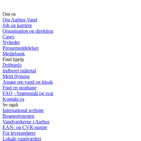
Om os
Om Aarhus Vand
Job og karriere
Organisation og direktion
Cases
Nyheder
Pressemeddelelser
Mediebank
Find hjælp
Driftsinfo
Indberet målertal
Meld flytning
Ansøg om vand og kloak
Find en stophane
FAQ - Spørgsmål og svar
Kontakt os
Se også
International website
Besøgstjenesten
Vandværkerne i Aarhus
EAN- og CVR-numre
For leverandører
Lokale vandværker