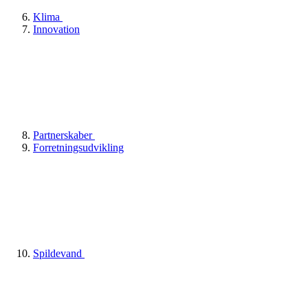
Klima
Innovation
Partnerskaber
Forretningsudvikling
Spildevand