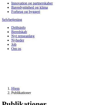
Innovation og partnerskaber
Bæredygtighed og klima
Forbrug og byggeri
Selvbetjening
Driftsinfo
Beredskab
Nyt renseanlæg
Nyheder
Job
Om os
Hjem
Publikationer
Publikationer