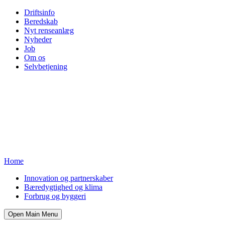
Driftsinfo
Beredskab
Nyt renseanlæg
Nyheder
Job
Om os
Selvbetjening
Home
Innovation og partnerskaber
Bæredygtighed og klima
Forbrug og byggeri
Open Main Menu