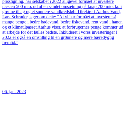
prisstigning, har selskabet i 2022 alligevel formået at investere
næsten 500 mio. ud af en samlet omsætning på knap 700 mio. kr. i
grønne tiltag og et sundere vandkredsløb. Direktør i Aarhus Vand,
Lars Schrøder, siger om dette: ”At vi har formået at investere så
mange penge i bedre badevand, bedre fiskevand, rent vand i hanen
og et klimatilpasset Aarhus viser, at forbrugernes penge kommer ud
at arbejde for det fælles bedste. Inkluderet i vores investeringer i
2022 er også en omstilling til en grønnere og mere bæredygtig
fremtid.”
06. jan. 2023