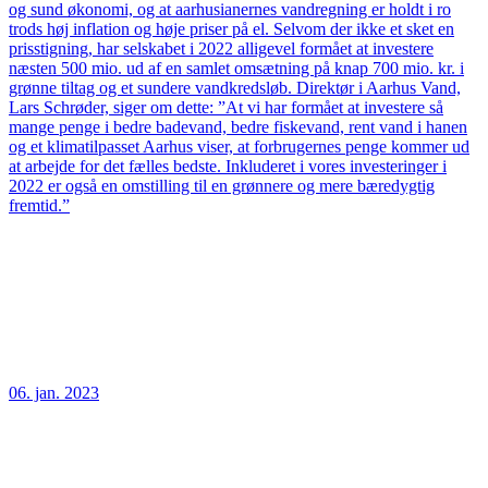
og sund økonomi, og at aarhusianernes vandregning er holdt i ro
trods høj inflation og høje priser på el. Selvom der ikke et sket en
prisstigning, har selskabet i 2022 alligevel formået at investere
næsten 500 mio. ud af en samlet omsætning på knap 700 mio. kr. i
grønne tiltag og et sundere vandkredsløb. Direktør i Aarhus Vand,
Lars Schrøder, siger om dette: ”At vi har formået at investere så
mange penge i bedre badevand, bedre fiskevand, rent vand i hanen
og et klimatilpasset Aarhus viser, at forbrugernes penge kommer ud
at arbejde for det fælles bedste. Inkluderet i vores investeringer i
2022 er også en omstilling til en grønnere og mere bæredygtig
fremtid.”
06. jan. 2023