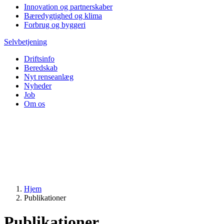
Innovation og partnerskaber
Bæredygtighed og klima
Forbrug og byggeri
Selvbetjening
Driftsinfo
Beredskab
Nyt renseanlæg
Nyheder
Job
Om os
Hjem
Publikationer
Publikationer