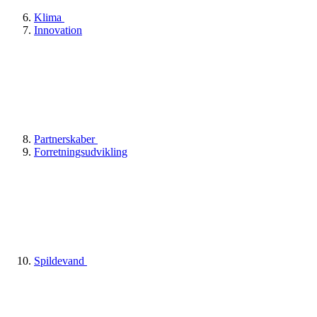
Klima
Innovation
Partnerskaber
Forretningsudvikling
Spildevand