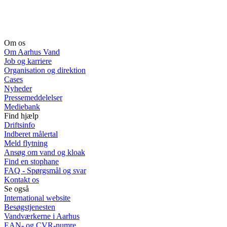
Om os
Om Aarhus Vand
Job og karriere
Organisation og direktion
Cases
Nyheder
Pressemeddelelser
Mediebank
Find hjælp
Driftsinfo
Indberet målertal
Meld flytning
Ansøg om vand og kloak
Find en stophane
FAQ - Spørgsmål og svar
Kontakt os
Se også
International website
Besøgstjenesten
Vandværkerne i Aarhus
EAN- og CVR-numre