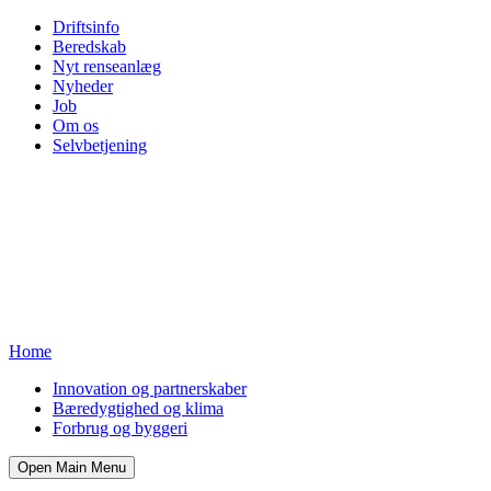
Driftsinfo
Beredskab
Nyt renseanlæg
Nyheder
Job
Om os
Selvbetjening
Home
Innovation og partnerskaber
Bæredygtighed og klima
Forbrug og byggeri
Open Main Menu