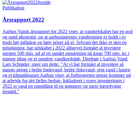
Publikation
Årsrapport 2022
Aarhus Vands årsrapport for 2022 viser, at vandselskabet har en god
og sund økonomi, og at aarhusianernes vandregning er holdt i ro
trods høj inflation og høje priser på el. Selvom der ikke et sket en
prisstigning, har selskabet i 2022 alligevel formået at investere
næsten 500 mio. ud af en samlet omsætning på knap 700 mio. kr. i
grønne tiltag og et sundere vandkredsløb. Direktør i Aarhus Vand,
Lars Schrøder, siger om dette: ”At vi har formået at investere så
mange penge i bedre badevand, bedre fiskevand, rent vand i hanen
og et klimatilpasset Aarhus viser, at forbrugernes penge kommer ud
at arbejde for det fælles bedste. Inkluderet i vores investeringer i
2022 er også en omstilling til en grønnere og mere bæredygtig
fremtid.”