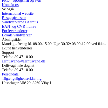
FAQ - Spørgsmål og svar
Kontakt os
Se også
International website
Besøgstjenesten
Vandværkerne i Aarhus
EAN- og CVR-numre
For leverandører
Lokale vandværker
Åbningstider
Mandag - fredag kl. 08.00-15.00. Uge 30-32: 08.00-12.00 ved ikke-
akutte henvendelser
Support
Telefon 89 47 10 00
aarhusvand@aarhusvand.dk
Driftvagt hele døgnet
Telefon 89 47 10 00
Persondata
Tilgængelighedserklæring
Hasselager Allé 29, 8260 Viby J