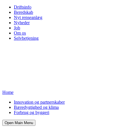
Driftsinfo
Beredskab
Nyt renseanlæg
Nyheder
Job
Om os
Selvbetjening
Home
Innovation og partnerskaber
Bæredygtighed og klima
Forbrug og byggeri
Open Main Menu