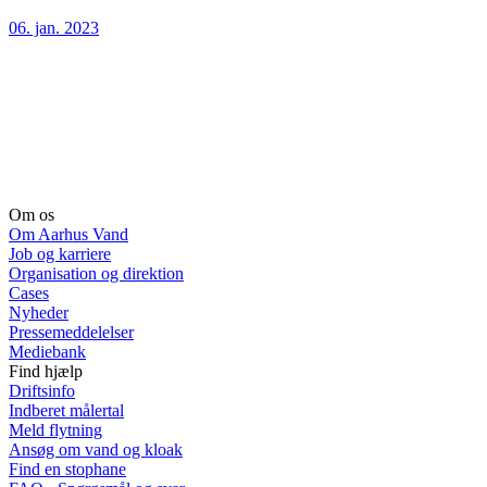
06. jan. 2023
Om os
Om Aarhus Vand
Job og karriere
Organisation og direktion
Cases
Nyheder
Pressemeddelelser
Mediebank
Find hjælp
Driftsinfo
Indberet målertal
Meld flytning
Ansøg om vand og kloak
Find en stophane