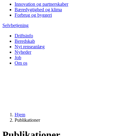
Innovation og partnerskaber
Bæredygtighed og klima
Forbrug og byggeri
Selvbetjening
Driftsinfo
Beredskab
Nyt renseanlæg
Nyheder
Job
Om os
Hjem
Publikationer
Publikationer