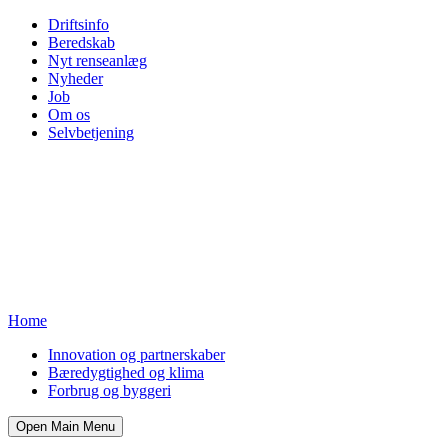
Driftsinfo
Beredskab
Nyt renseanlæg
Nyheder
Job
Om os
Selvbetjening
Home
Innovation og partnerskaber
Bæredygtighed og klima
Forbrug og byggeri
Open Main Menu