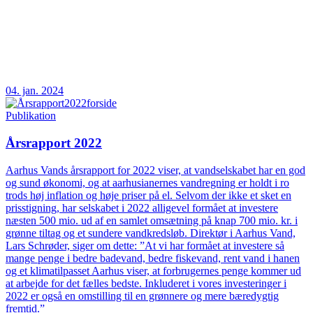
04. jan. 2024
Publikation
Årsrapport 2022
Aarhus Vands årsrapport for 2022 viser, at vandselskabet har en god
og sund økonomi, og at aarhusianernes vandregning er holdt i ro
trods høj inflation og høje priser på el. Selvom der ikke et sket en
prisstigning, har selskabet i 2022 alligevel formået at investere
næsten 500 mio. ud af en samlet omsætning på knap 700 mio. kr. i
grønne tiltag og et sundere vandkredsløb. Direktør i Aarhus Vand,
Lars Schrøder, siger om dette: ”At vi har formået at investere så
mange penge i bedre badevand, bedre fiskevand, rent vand i hanen
og et klimatilpasset Aarhus viser, at forbrugernes penge kommer ud
at arbejde for det fælles bedste. Inkluderet i vores investeringer i
2022 er også en omstilling til en grønnere og mere bæredygtig
fremtid.”