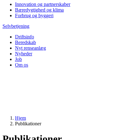
Innovation og partnerskaber
Bæredygtighed og klima
Forbrug og byggeri
Selvbetjening
Driftsinfo
Beredskab
Nyt renseanlæg
Nyheder
Job
Om os
Hjem
Publikationer
Publikationer