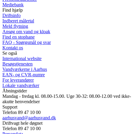
Mediebank
Find hjælp
Driftsinfo
Indberet målertal
Meld flytning
Ansøg om vand og kloak
Find en stophane
FAQ - Spørgsmål og svar
Kontakt os
Se også
International website
Besøgstjenesten
Vandværkerne i Aarhus
EAN- og CVR-numre
For leverandører
Lokale vandværker
Åbningstider
Mandag - fredag kl. 08.00-15.00. Uge 30-32: 08.00-12.00 ved ikke-
akutte henvendelser
Support
Telefon 89 47 10 00
aarhusvand@aarhusvand.dk
Driftvagt hele døgnet
Telefon 89 47 10 00
Persondata