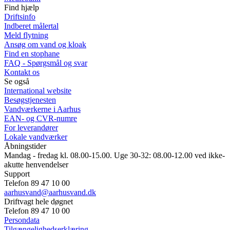
Find hjælp
Driftsinfo
Indberet målertal
Meld flytning
Ansøg om vand og kloak
Find en stophane
FAQ - Spørgsmål og svar
Kontakt os
Se også
International website
Besøgstjenesten
Vandværkerne i Aarhus
EAN- og CVR-numre
For leverandører
Lokale vandværker
Åbningstider
Mandag - fredag kl. 08.00-15.00. Uge 30-32: 08.00-12.00 ved ikke-
akutte henvendelser
Support
Telefon 89 47 10 00
aarhusvand@aarhusvand.dk
Driftvagt hele døgnet
Telefon 89 47 10 00
Persondata
Tilgængelighedserklæring