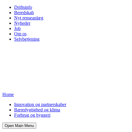
Driftsinfo
Beredskab
Nyt renseanlæg
Nyheder
Job
Om os
Selvbetjening
Home
Innovation og partnerskaber
Bæredygtighed og klima
Forbrug og byggeri
Open Main Menu