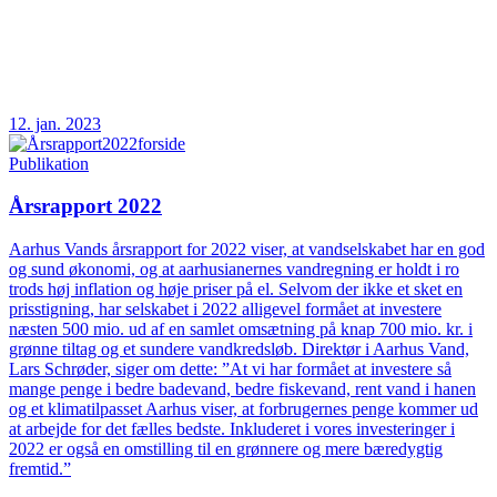
12. jan. 2023
Publikation
Årsrapport 2022
Aarhus Vands årsrapport for 2022 viser, at vandselskabet har en god
og sund økonomi, og at aarhusianernes vandregning er holdt i ro
trods høj inflation og høje priser på el. Selvom der ikke et sket en
prisstigning, har selskabet i 2022 alligevel formået at investere
næsten 500 mio. ud af en samlet omsætning på knap 700 mio. kr. i
grønne tiltag og et sundere vandkredsløb. Direktør i Aarhus Vand,
Lars Schrøder, siger om dette: ”At vi har formået at investere så
mange penge i bedre badevand, bedre fiskevand, rent vand i hanen
og et klimatilpasset Aarhus viser, at forbrugernes penge kommer ud
at arbejde for det fælles bedste. Inkluderet i vores investeringer i
2022 er også en omstilling til en grønnere og mere bæredygtig
fremtid.”