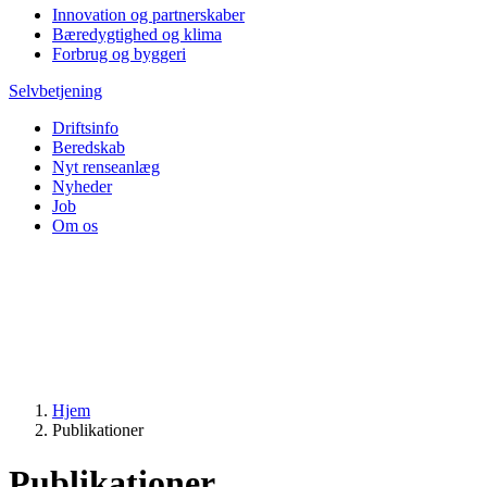
Innovation og partnerskaber
Bæredygtighed og klima
Forbrug og byggeri
Selvbetjening
Driftsinfo
Beredskab
Nyt renseanlæg
Nyheder
Job
Om os
Hjem
Publikationer
Publikationer