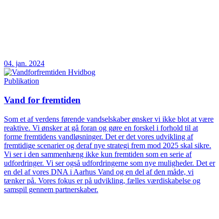
04. jan. 2024
Publikation
Vand for fremtiden
Som et af verdens førende vandselskaber ønsker vi ikke blot at være
reaktive. Vi ønsker at gå foran og gøre en forskel i forhold til at
forme fremtidens vandløsninger. Det er det vores udvikling af
fremtidige scenarier og deraf nye strategi frem mod 2025 skal sikre.
Vi ser i den sammenhæng ikke kun fremtiden som en serie af
udfordringer. Vi ser også udfordringerne som nye muligheder. Det er
en del af vores DNA i Aarhus Vand og en del af den måde, vi
tænker på. Vores fokus er på udvikling, fælles værdiskabelse og
samspil gennem partnerskaber.