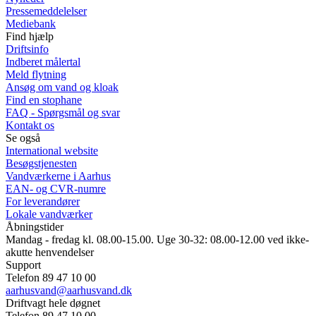
Pressemeddelelser
Mediebank
Find hjælp
Driftsinfo
Indberet målertal
Meld flytning
Ansøg om vand og kloak
Find en stophane
FAQ - Spørgsmål og svar
Kontakt os
Se også
International website
Besøgstjenesten
Vandværkerne i Aarhus
EAN- og CVR-numre
For leverandører
Lokale vandværker
Åbningstider
Mandag - fredag kl. 08.00-15.00. Uge 30-32: 08.00-12.00 ved ikke-
akutte henvendelser
Support
Telefon 89 47 10 00
aarhusvand@aarhusvand.dk
Driftvagt hele døgnet
Telefon 89 47 10 00