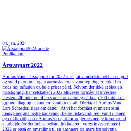
04. jan. 2024
Publikation
Årsrapport 2022
Aarhus Vands årsrapport for 2022 viser, at vandselskabet har en god
og sund økonomi, og at aarhusianernes vandregning er holdt i ro
trods høj inflation og høje priser på el. Selvom der ikke et sket en
prisstigning, har selskabet i 2022 alligevel formået at investere
næsten 500 mio. ud af en samlet omsætning på knap 700 mio. kr. i
grønne tiltag og et sundere vandkredsløb. Direktør i Aarhus Vand,
Lars Schrøder, siger om dette: ”At vi har formået at investere så
mange penge i bedre badevand, bedre fiskevand, rent vand i hanen
og et klimatilpasset Aarhus viser, at forbrugernes penge kommer ud
at arbejde for det fælles bedste. Inkluderet i vores investeringer i
2022 er også en omstilling til en grønnere og mere bæredygtig