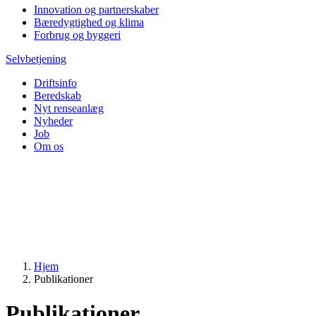
Innovation og partnerskaber
Bæredygtighed og klima
Forbrug og byggeri
Selvbetjening
Driftsinfo
Beredskab
Nyt renseanlæg
Nyheder
Job
Om os
Hjem
Publikationer
Publikationer