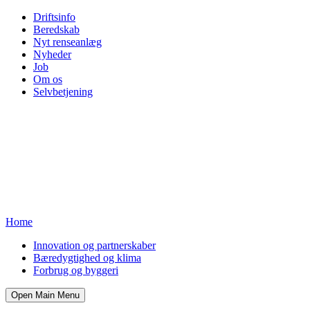
Driftsinfo
Beredskab
Nyt renseanlæg
Nyheder
Job
Om os
Selvbetjening
Home
Innovation og partnerskaber
Bæredygtighed og klima
Forbrug og byggeri
Open Main Menu