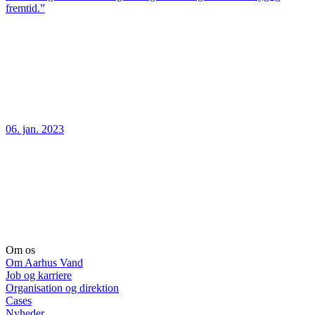
fremtid.”
06. jan. 2023
Om os
Om Aarhus Vand
Job og karriere
Organisation og direktion
Cases
Nyheder