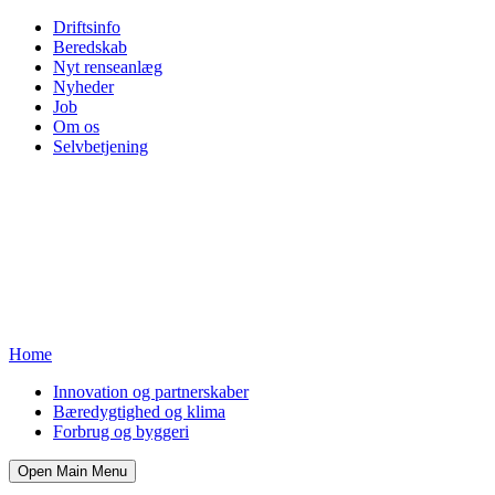
Driftsinfo
Beredskab
Nyt renseanlæg
Nyheder
Job
Om os
Selvbetjening
Home
Innovation og partnerskaber
Bæredygtighed og klima
Forbrug og byggeri
Open Main Menu