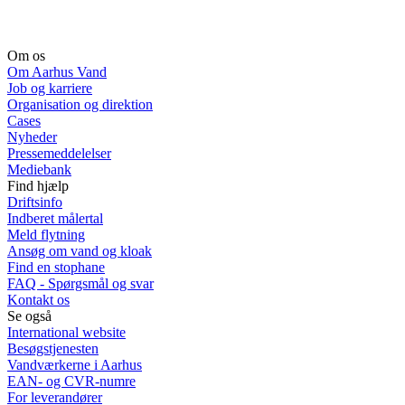
Om os
Om Aarhus Vand
Job og karriere
Organisation og direktion
Cases
Nyheder
Pressemeddelelser
Mediebank
Find hjælp
Driftsinfo
Indberet målertal
Meld flytning
Ansøg om vand og kloak
Find en stophane
FAQ - Spørgsmål og svar
Kontakt os
Se også
International website
Besøgstjenesten
Vandværkerne i Aarhus
EAN- og CVR-numre
For leverandører