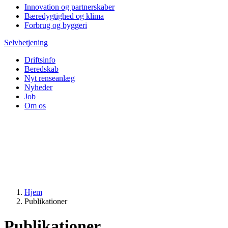
Innovation og partnerskaber
Bæredygtighed og klima
Forbrug og byggeri
Selvbetjening
Driftsinfo
Beredskab
Nyt renseanlæg
Nyheder
Job
Om os
Hjem
Publikationer
Publikationer