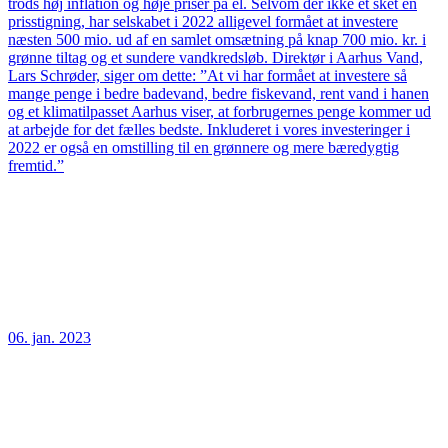
trods høj inflation og høje priser på el. Selvom der ikke et sket en
prisstigning, har selskabet i 2022 alligevel formået at investere
næsten 500 mio. ud af en samlet omsætning på knap 700 mio. kr. i
grønne tiltag og et sundere vandkredsløb. Direktør i Aarhus Vand,
Lars Schrøder, siger om dette: ”At vi har formået at investere så
mange penge i bedre badevand, bedre fiskevand, rent vand i hanen
og et klimatilpasset Aarhus viser, at forbrugernes penge kommer ud
at arbejde for det fælles bedste. Inkluderet i vores investeringer i
2022 er også en omstilling til en grønnere og mere bæredygtig
fremtid.”
06. jan. 2023