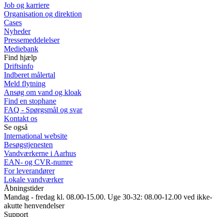
Job og karriere
Organisation og direktion
Cases
Nyheder
Pressemeddelelser
Mediebank
Find hjælp
Driftsinfo
Indberet målertal
Meld flytning
Ansøg om vand og kloak
Find en stophane
FAQ - Spørgsmål og svar
Kontakt os
Se også
International website
Besøgstjenesten
Vandværkerne i Aarhus
EAN- og CVR-numre
For leverandører
Lokale vandværker
Åbningstider
Mandag - fredag kl. 08.00-15.00. Uge 30-32: 08.00-12.00 ved ikke-
akutte henvendelser
Support