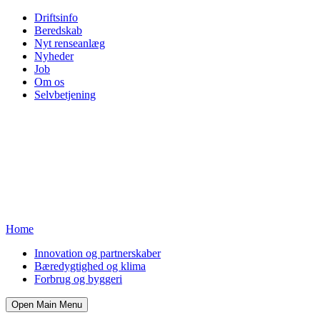
Driftsinfo
Beredskab
Nyt renseanlæg
Nyheder
Job
Om os
Selvbetjening
Home
Innovation og partnerskaber
Bæredygtighed og klima
Forbrug og byggeri
Open Main Menu