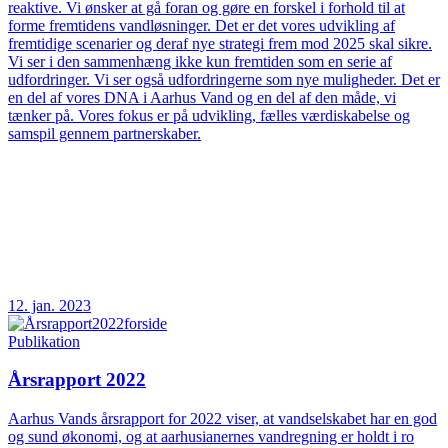
reaktive. Vi ønsker at gå foran og gøre en forskel i forhold til at
forme fremtidens vandløsninger. Det er det vores udvikling af
fremtidige scenarier og deraf nye strategi frem mod 2025 skal sikre.
Vi ser i den sammenhæng ikke kun fremtiden som en serie af
udfordringer. Vi ser også udfordringerne som nye muligheder. Det er
en del af vores DNA i Aarhus Vand og en del af den måde, vi
tænker på. Vores fokus er på udvikling, fælles værdiskabelse og
samspil gennem partnerskaber.
12. jan. 2023
Publikation
Årsrapport 2022
Aarhus Vands årsrapport for 2022 viser, at vandselskabet har en god
og sund økonomi, og at aarhusianernes vandregning er holdt i ro