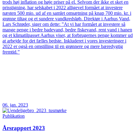
trods høj inflation og høje priser på el. Selvom der ikke et sket en
prisstigning, har selskabet i 2022 alligevel formået at investere
næsten 500 mio. ud af en samlet omsætning på knap 700 mio. kr. i
grønne tiltag og et sundere vandkredsløb. Direktør i Aarhus Vand,
Lars Schrøder, siger om dette: ”At vi har formået at investere så
mange penge i bedre badevand, bedre fiskevand, rent vand i hanen
og et klimatilpasset Aarhus viser, at forbrugernes penge kommer ud
at arbejde for det fælles bedste. Inkluderet i vores investeringer i
2022 er også en omstilling til en grønnere og mere bæredygtig
fremtid.”
06. jan. 2023
Publikation
Årsrapport 2023