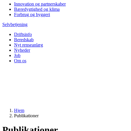
Innovation og partnerskaber
Bæredygtighed og klima
Forbrug og byggeri
Selvbetjening
Driftsinfo
Beredskab
Nyt renseanlæg
Nyheder
Job
Om os
Hjem
Publikationer
Publikationer