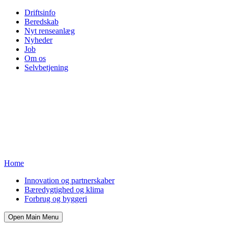
Driftsinfo
Beredskab
Nyt renseanlæg
Nyheder
Job
Om os
Selvbetjening
Home
Innovation og partnerskaber
Bæredygtighed og klima
Forbrug og byggeri
Open Main Menu