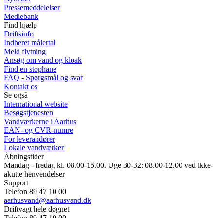
Pressemeddelelser
Mediebank
Find hjælp
Driftsinfo
Indberet målertal
Meld flytning
Ansøg om vand og kloak
Find en stophane
FAQ - Spørgsmål og svar
Kontakt os
Se også
International website
Besøgstjenesten
Vandværkerne i Aarhus
EAN- og CVR-numre
For leverandører
Lokale vandværker
Åbningstider
Mandag - fredag kl. 08.00-15.00. Uge 30-32: 08.00-12.00 ved ikke-
akutte henvendelser
Support
Telefon 89 47 10 00
aarhusvand@aarhusvand.dk
Driftvagt hele døgnet
Telefon 89 47 10 00