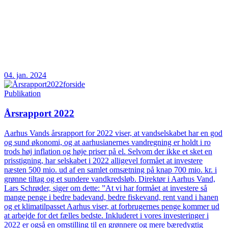
04. jan. 2024
Publikation
Årsrapport 2022
Aarhus Vands årsrapport for 2022 viser, at vandselskabet har en god
og sund økonomi, og at aarhusianernes vandregning er holdt i ro
trods høj inflation og høje priser på el. Selvom der ikke et sket en
prisstigning, har selskabet i 2022 alligevel formået at investere
næsten 500 mio. ud af en samlet omsætning på knap 700 mio. kr. i
grønne tiltag og et sundere vandkredsløb. Direktør i Aarhus Vand,
Lars Schrøder, siger om dette: ”At vi har formået at investere så
mange penge i bedre badevand, bedre fiskevand, rent vand i hanen
og et klimatilpasset Aarhus viser, at forbrugernes penge kommer ud
at arbejde for det fælles bedste. Inkluderet i vores investeringer i
2022 er også en omstilling til en grønnere og mere bæredygtig