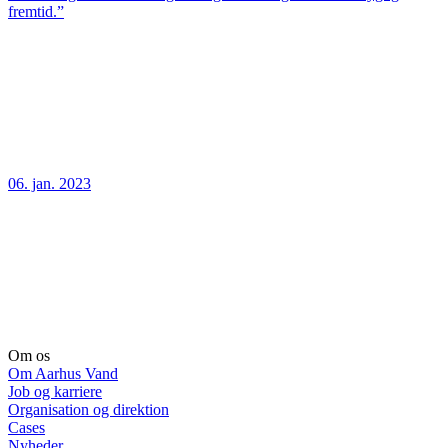
fremtid.”
06. jan. 2023
Om os
Om Aarhus Vand
Job og karriere
Organisation og direktion
Cases
Nyheder