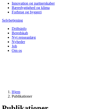
Innovation og partnerskaber
Bæredygtighed og klima
Forbrug og byggeri
Selvbetjening
Driftsinfo
Beredskab
Nyt renseanlæg
Nyheder
Job
Om os
Hjem
Publikationer
Publikationer