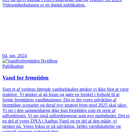
Virksomhedsplanen er en digital publikation.
04. jan. 2024
Publikation
Vand for fremtiden
Som et af verdens førende vandselskaber ønsker vi ikke blot at være
reaktive. Vi ønsker at gå foran og gøre en forskel i forhold til at
forme fremtidens vandløsninger. Det er det vores udvikling af
fremtidige scenarier og deraf nye strategi frem mod 2025 skal sikre.
Vi ser i den sammenhæng ikke kun fremtiden som en serie af
udfordringer. Vi ser også udfordringerne som nye muligheder. Det er
en del af vores DNA i Aarhus Vand og en del af den måde, vi
tænker på. Vores fokus er på udvikling, fælles værdiskabelse og
samspil gennem partnerskaber.