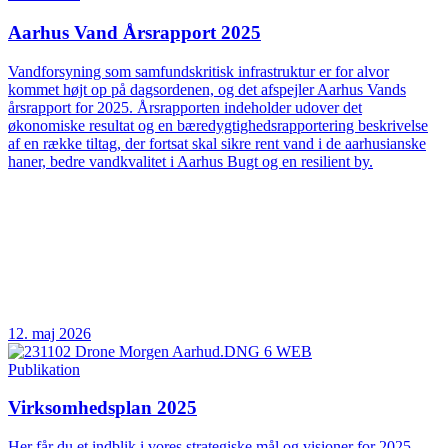
Aarhus Vand Årsrapport 2025
Vandforsyning som samfundskritisk infrastruktur er for alvor
kommet højt op på dagsordenen, og det afspejler Aarhus Vands
årsrapport for 2025. Årsrapporten indeholder udover det
økonomiske resultat og en bæredygtighedsrapportering beskrivelse
af en række tiltag, der fortsat skal sikre rent vand i de aarhusianske
haner, bedre vandkvalitet i Aarhus Bugt og en resilient by.
12. maj 2026
Publikation
Virksomhedsplan 2025
Her får du et indblik i vores strategiske mål og visioner for 2025.