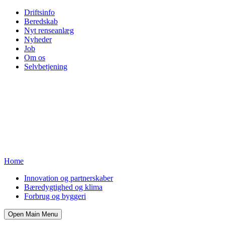
Driftsinfo
Beredskab
Nyt renseanlæg
Nyheder
Job
Om os
Selvbetjening
Home
Innovation og partnerskaber
Bæredygtighed og klima
Forbrug og byggeri
Open Main Menu