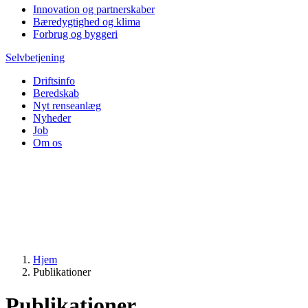
Innovation og partnerskaber
Bæredygtighed og klima
Forbrug og byggeri
Selvbetjening
Driftsinfo
Beredskab
Nyt renseanlæg
Nyheder
Job
Om os
Hjem
Publikationer
Publikationer