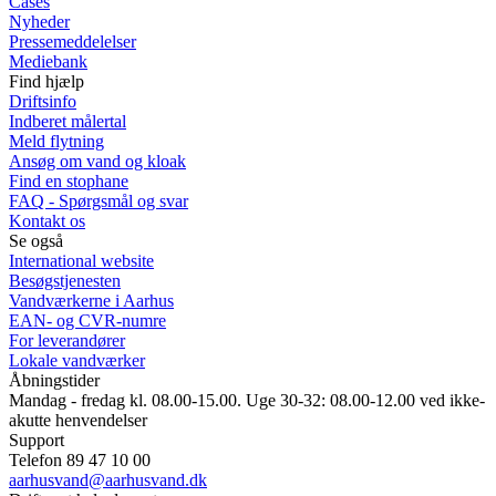
Cases
Nyheder
Pressemeddelelser
Mediebank
Find hjælp
Driftsinfo
Indberet målertal
Meld flytning
Ansøg om vand og kloak
Find en stophane
FAQ - Spørgsmål og svar
Kontakt os
Se også
International website
Besøgstjenesten
Vandværkerne i Aarhus
EAN- og CVR-numre
For leverandører
Lokale vandværker
Åbningstider
Mandag - fredag kl. 08.00-15.00. Uge 30-32: 08.00-12.00 ved ikke-
akutte henvendelser
Support
Telefon 89 47 10 00
aarhusvand@aarhusvand.dk