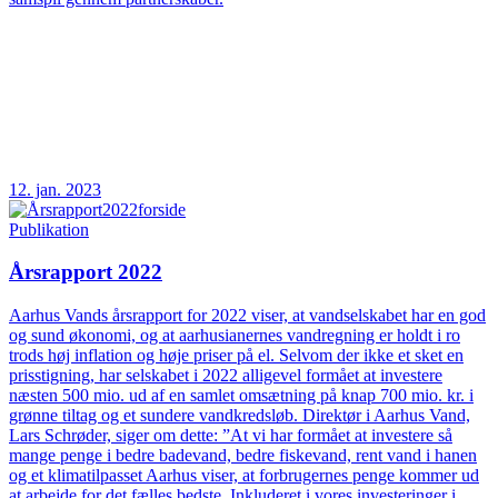
12. jan. 2023
Publikation
Årsrapport 2022
Aarhus Vands årsrapport for 2022 viser, at vandselskabet har en god
og sund økonomi, og at aarhusianernes vandregning er holdt i ro
trods høj inflation og høje priser på el. Selvom der ikke et sket en
prisstigning, har selskabet i 2022 alligevel formået at investere
næsten 500 mio. ud af en samlet omsætning på knap 700 mio. kr. i
grønne tiltag og et sundere vandkredsløb. Direktør i Aarhus Vand,
Lars Schrøder, siger om dette: ”At vi har formået at investere så
mange penge i bedre badevand, bedre fiskevand, rent vand i hanen
og et klimatilpasset Aarhus viser, at forbrugernes penge kommer ud
at arbejde for det fælles bedste. Inkluderet i vores investeringer i