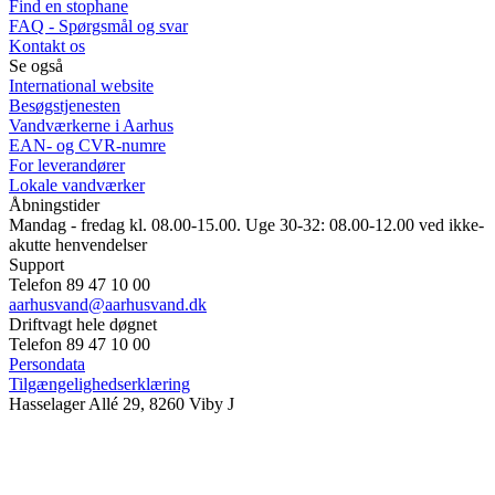
Find en stophane
FAQ - Spørgsmål og svar
Kontakt os
Se også
International website
Besøgstjenesten
Vandværkerne i Aarhus
EAN- og CVR-numre
For leverandører
Lokale vandværker
Åbningstider
Mandag - fredag kl. 08.00-15.00. Uge 30-32: 08.00-12.00 ved ikke-
akutte henvendelser
Support
Telefon 89 47 10 00
aarhusvand@aarhusvand.dk
Driftvagt hele døgnet
Telefon 89 47 10 00
Persondata
Tilgængelighedserklæring
Hasselager Allé 29, 8260 Viby J