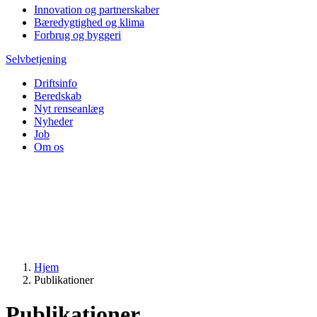
Innovation og partnerskaber
Bæredygtighed og klima
Forbrug og byggeri
Selvbetjening
Driftsinfo
Beredskab
Nyt renseanlæg
Nyheder
Job
Om os
Hjem
Publikationer
Publikationer