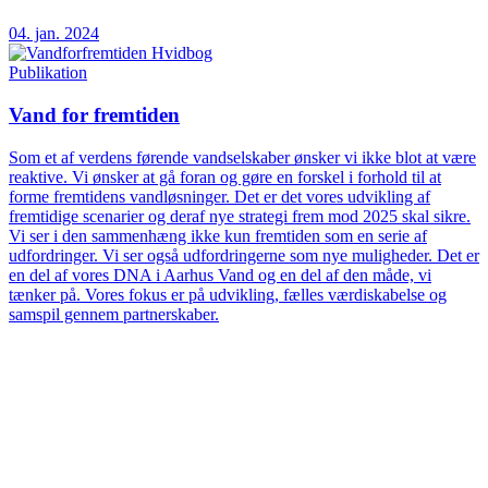
04. jan. 2024
Publikation
Vand for fremtiden
Som et af verdens førende vandselskaber ønsker vi ikke blot at være
reaktive. Vi ønsker at gå foran og gøre en forskel i forhold til at
forme fremtidens vandløsninger. Det er det vores udvikling af
fremtidige scenarier og deraf nye strategi frem mod 2025 skal sikre.
Vi ser i den sammenhæng ikke kun fremtiden som en serie af
udfordringer. Vi ser også udfordringerne som nye muligheder. Det er
en del af vores DNA i Aarhus Vand og en del af den måde, vi
tænker på. Vores fokus er på udvikling, fælles værdiskabelse og
samspil gennem partnerskaber.