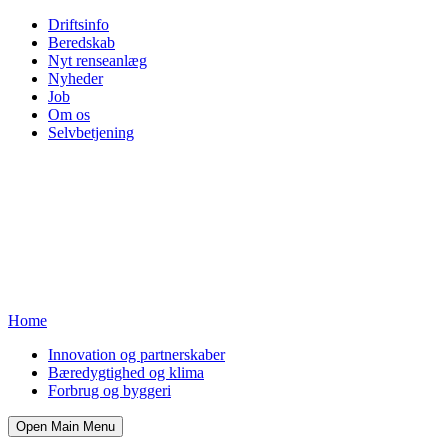
Driftsinfo
Beredskab
Nyt renseanlæg
Nyheder
Job
Om os
Selvbetjening
Home
Innovation og partnerskaber
Bæredygtighed og klima
Forbrug og byggeri
Open Main Menu