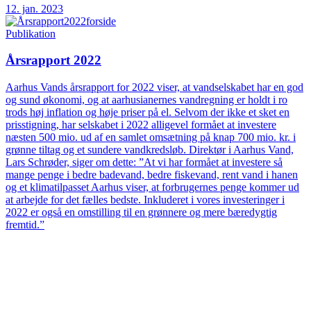
12. jan. 2023
Publikation
Årsrapport 2022
Aarhus Vands årsrapport for 2022 viser, at vandselskabet har en god
og sund økonomi, og at aarhusianernes vandregning er holdt i ro
trods høj inflation og høje priser på el. Selvom der ikke et sket en
prisstigning, har selskabet i 2022 alligevel formået at investere
næsten 500 mio. ud af en samlet omsætning på knap 700 mio. kr. i
grønne tiltag og et sundere vandkredsløb. Direktør i Aarhus Vand,
Lars Schrøder, siger om dette: ”At vi har formået at investere så
mange penge i bedre badevand, bedre fiskevand, rent vand i hanen
og et klimatilpasset Aarhus viser, at forbrugernes penge kommer ud
at arbejde for det fælles bedste. Inkluderet i vores investeringer i
2022 er også en omstilling til en grønnere og mere bæredygtig
fremtid.”