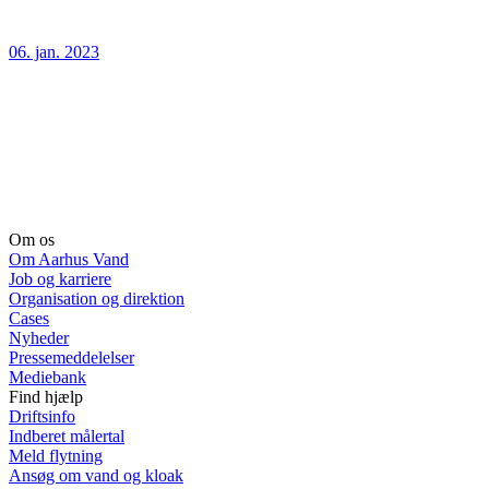
06. jan. 2023
Om os
Om Aarhus Vand
Job og karriere
Organisation og direktion
Cases
Nyheder
Pressemeddelelser
Mediebank
Find hjælp
Driftsinfo
Indberet målertal
Meld flytning
Ansøg om vand og kloak