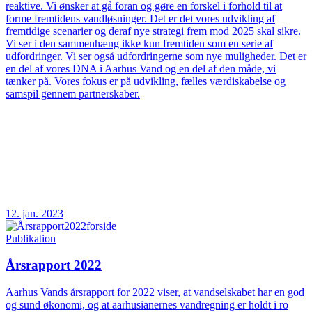
reaktive. Vi ønsker at gå foran og gøre en forskel i forhold til at
forme fremtidens vandløsninger. Det er det vores udvikling af
fremtidige scenarier og deraf nye strategi frem mod 2025 skal sikre.
Vi ser i den sammenhæng ikke kun fremtiden som en serie af
udfordringer. Vi ser også udfordringerne som nye muligheder. Det er
en del af vores DNA i Aarhus Vand og en del af den måde, vi
tænker på. Vores fokus er på udvikling, fælles værdiskabelse og
samspil gennem partnerskaber.
12. jan. 2023
Publikation
Årsrapport 2022
Aarhus Vands årsrapport for 2022 viser, at vandselskabet har en god
og sund økonomi, og at aarhusianernes vandregning er holdt i ro