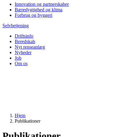
Innovation og partnerskaber
Bæredygtighed og klima
Forbrug og byggeri
Selvbetjening
Driftsinfo
Beredskab
Nyt renseanlæg
Nyheder
Job
Om os
Hjem
Publikationer
Publikationer