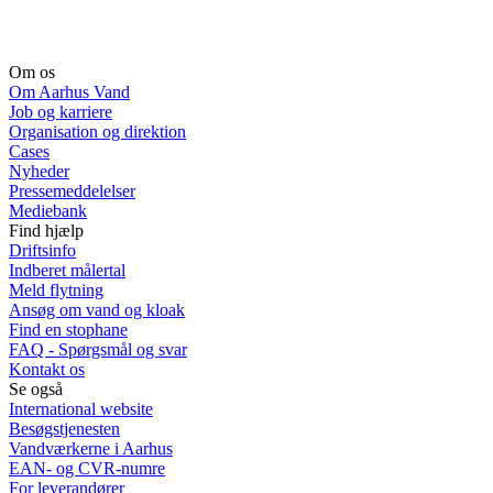
Om os
Om Aarhus Vand
Job og karriere
Organisation og direktion
Cases
Nyheder
Pressemeddelelser
Mediebank
Find hjælp
Driftsinfo
Indberet målertal
Meld flytning
Ansøg om vand og kloak
Find en stophane
FAQ - Spørgsmål og svar
Kontakt os
Se også
International website
Besøgstjenesten
Vandværkerne i Aarhus
EAN- og CVR-numre
For leverandører