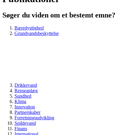
Søger du viden om et bestemt emne?
Bæredygtighed
Grundvandsbeskyttelse
Drikkevand
Renseanlæg
Sundhed
Klima
Innovation
Partnerskaber
Forretningsudvikling
Spildevand
Finans
International