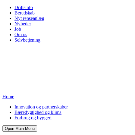
Driftsinfo
Beredskab
Nyt renseanlæg
Nyheder
Job
Om os
Selvbetjening
Home
Innovation og partnerskaber
Bæredygtighed og klima
Forbrug og byggeri
Open Main Menu