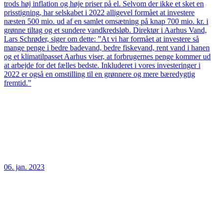
trods høj inflation og høje priser på el. Selvom der ikke et sket en
prisstigning, har selskabet i 2022 alligevel formået at investere
næsten 500 mio. ud af en samlet omsætning på knap 700 mio. kr. i
grønne tiltag og et sundere vandkredsløb. Direktør i Aarhus Vand,
Lars Schrøder, siger om dette: ”At vi har formået at investere så
mange penge i bedre badevand, bedre fiskevand, rent vand i hanen
og et klimatilpasset Aarhus viser, at forbrugernes penge kommer ud
at arbejde for det fælles bedste. Inkluderet i vores investeringer i
2022 er også en omstilling til en grønnere og mere bæredygtig
fremtid.”
06. jan. 2023