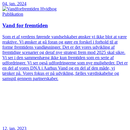
04. jan. 2024
Publikation
Vand for fremtiden
Som et af verdens førende vandselskaber ønsker vi ikke blot at være
reaktive. Vi ønsker at gå foran og gøre en forskel i forhold til at
forme fremtidens vandløsninger. Det er det vores udvikling af
fremtidige scenarier og deraf nye strategi frem mod 2025 skal sikre.
Vi ser i den sammenhæng ikke kun fremtiden som en serie af
udfordringer. Vi ser også udfordringerne som nye muligheder. Det er
en del af vores DNA i Aarhus Vand og en del af den måde, vi
tænker på. Vores fokus er på udvikling, fælles værdiskabelse og
samspil gennem partnerskaber.
12. jan. 2023