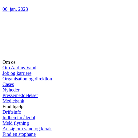
06. jan. 2023
Om os
Om Aarhus Vand
Job og karriere
Organisation og direktion
Cases
Nyheder
Pressemeddelelser
Mediebank
Find hjælp
Driftsinfo
Indberet målertal
Meld flytning
Ansøg om vand og kloak
Find en stophane