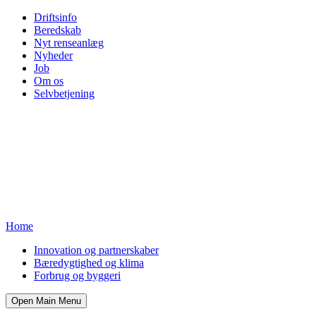
Driftsinfo
Beredskab
Nyt renseanlæg
Nyheder
Job
Om os
Selvbetjening
Home
Innovation og partnerskaber
Bæredygtighed og klima
Forbrug og byggeri
Open Main Menu