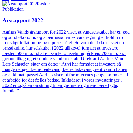
Publikation
Årsrapport 2022
Aarhus Vands årsrapport for 2022 viser, at vandselskabet har en god
og sund økonomi, og at aarhusianernes vandregning er holdt i ro
trods høj inflation og høje priser på el. Selvom der ikke et sket en
prisstigning, har selskabet i 2022 alligevel formået at investere
næsten 500 mio. ud af en samlet omsætning på knap 700 mio. kr. i
grønne tiltag og et sundere vandkredsløb. Direktør i Aarhus Vand,
Lars Schrøder, siger om dette: ”At vi har formået at investere så
mange penge i bedre badevand, bedre fiskevand, rent vand i hanen
og et klimatilpasset Aarhus viser, at forbrugernes penge kommer ud
at arbejde for det fælles bedste. Inkluderet i vores investeringer i
2022 er også en omstilling til en grønnere og mere bæredygtig
fremtid.”