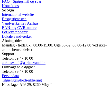
FAQ - Spørgsmål og svar
Kontakt os
Se også
International website
Besøgstjenesten
Vandværkerne i Aarhus
EAN- og CVR-numre
For leverandører
Lokale vandværker
Åbningstider
Mandag - fredag kl. 08.00-15.00. Uge 30-32: 08.00-12.00 ved ikke-
akutte henvendelser
Support
Telefon 89 47 10 00
aarhusvand@aarhusvand.dk
Driftvagt hele døgnet
Telefon 89 47 10 00
Persondata
Tilgængelighedserklæring
Hasselager Allé 29, 8260 Viby J