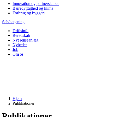
Innovation og partnerskaber
Bæredygtighed og klima
Forbrug og byggeri
Selvbetjening
Driftsinfo
Beredskab
Nyt renseanlæg
Nyheder
Job
Om os
Hjem
Publikationer
Publikationer