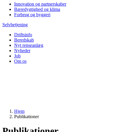
Innovation og partnerskaber
Bæredygtighed og klima
Forbrug og byggeri
Selvbetjening
Driftsinfo
Beredskab
Nyt renseanlæg
Nyheder
Job
Om os
Hjem
Publikationer
Publikationer