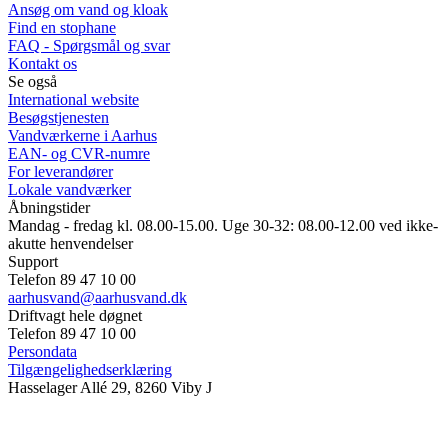
Ansøg om vand og kloak
Find en stophane
FAQ - Spørgsmål og svar
Kontakt os
Se også
International website
Besøgstjenesten
Vandværkerne i Aarhus
EAN- og CVR-numre
For leverandører
Lokale vandværker
Åbningstider
Mandag - fredag kl. 08.00-15.00. Uge 30-32: 08.00-12.00 ved ikke-
akutte henvendelser
Support
Telefon 89 47 10 00
aarhusvand@aarhusvand.dk
Driftvagt hele døgnet
Telefon 89 47 10 00
Persondata
Tilgængelighedserklæring
Hasselager Allé 29, 8260 Viby J