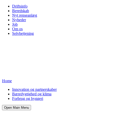
Driftsinfo
Beredskab
Nyt renseanlæg
Nyheder
Job
Om os
Selvbetjening
Home
Innovation og partnerskaber
Bæredygtighed og klima
Forbrug og byggeri
Open Main Menu