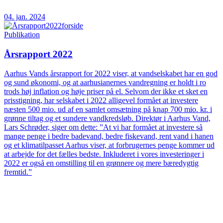
04. jan. 2024
Publikation
Årsrapport 2022
Aarhus Vands årsrapport for 2022 viser, at vandselskabet har en god
og sund økonomi, og at aarhusianernes vandregning er holdt i ro
trods høj inflation og høje priser på el. Selvom der ikke et sket en
prisstigning, har selskabet i 2022 alligevel formået at investere
næsten 500 mio. ud af en samlet omsætning på knap 700 mio. kr. i
grønne tiltag og et sundere vandkredsløb. Direktør i Aarhus Vand,
Lars Schrøder, siger om dette: ”At vi har formået at investere så
mange penge i bedre badevand, bedre fiskevand, rent vand i hanen
og et klimatilpasset Aarhus viser, at forbrugernes penge kommer ud
at arbejde for det fælles bedste. Inkluderet i vores investeringer i
2022 er også en omstilling til en grønnere og mere bæredygtig
fremtid.”