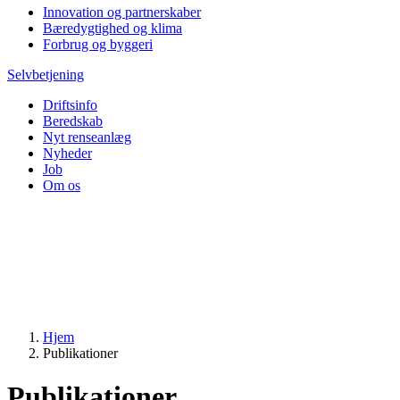
Innovation og partnerskaber
Bæredygtighed og klima
Forbrug og byggeri
Selvbetjening
Driftsinfo
Beredskab
Nyt renseanlæg
Nyheder
Job
Om os
Hjem
Publikationer
Publikationer