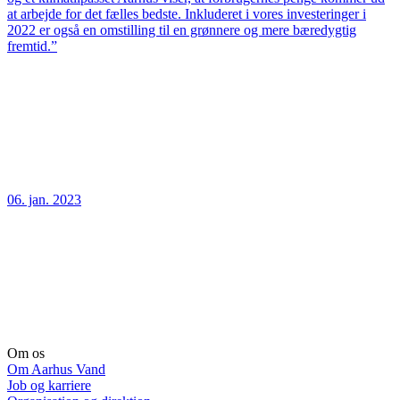
at arbejde for det fælles bedste. Inkluderet i vores investeringer i
2022 er også en omstilling til en grønnere og mere bæredygtig
fremtid.”
06. jan. 2023
Om os
Om Aarhus Vand
Job og karriere