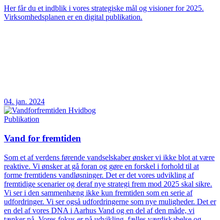
Her får du et indblik i vores strategiske mål og visioner for 2025.
Virksomhedsplanen er en digital publikation.
04. jan. 2024
Publikation
Vand for fremtiden
Som et af verdens førende vandselskaber ønsker vi ikke blot at være
reaktive. Vi ønsker at gå foran og gøre en forskel i forhold til at
forme fremtidens vandløsninger. Det er det vores udvikling af
fremtidige scenarier og deraf nye strategi frem mod 2025 skal sikre.
Vi ser i den sammenhæng ikke kun fremtiden som en serie af
udfordringer. Vi ser også udfordringerne som nye muligheder. Det er
en del af vores DNA i Aarhus Vand og en del af den måde, vi
tænker på. Vores fokus er på udvikling, fælles værdiskabelse og