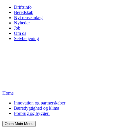
Driftsinfo
Beredskab
Nyt renseanlæg
Nyheder
Job
Om os
Selvbetjening
Home
Innovation og partnerskaber
Bæredygtighed og klima
Forbrug og byggeri
Open Main Menu