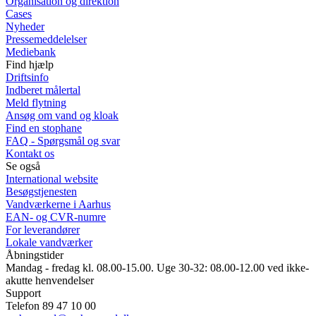
Organisation og direktion
Cases
Nyheder
Pressemeddelelser
Mediebank
Find hjælp
Driftsinfo
Indberet målertal
Meld flytning
Ansøg om vand og kloak
Find en stophane
FAQ - Spørgsmål og svar
Kontakt os
Se også
International website
Besøgstjenesten
Vandværkerne i Aarhus
EAN- og CVR-numre
For leverandører
Lokale vandværker
Åbningstider
Mandag - fredag kl. 08.00-15.00. Uge 30-32: 08.00-12.00 ved ikke-
akutte henvendelser
Support
Telefon 89 47 10 00