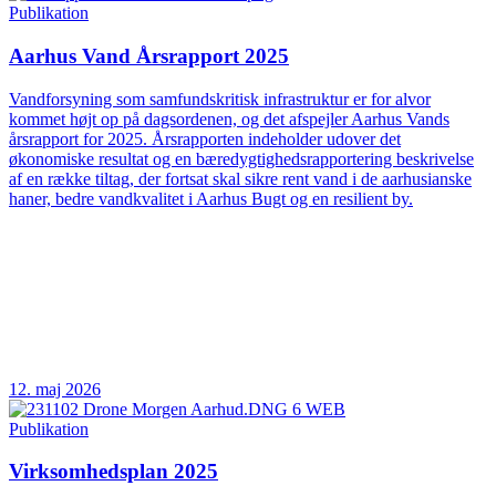
Publikation
Aarhus Vand Årsrapport 2025
Vandforsyning som samfundskritisk infrastruktur er for alvor
kommet højt op på dagsordenen, og det afspejler Aarhus Vands
årsrapport for 2025. Årsrapporten indeholder udover det
økonomiske resultat og en bæredygtighedsrapportering beskrivelse
af en række tiltag, der fortsat skal sikre rent vand i de aarhusianske
haner, bedre vandkvalitet i Aarhus Bugt og en resilient by.
12. maj 2026
Publikation
Virksomhedsplan 2025