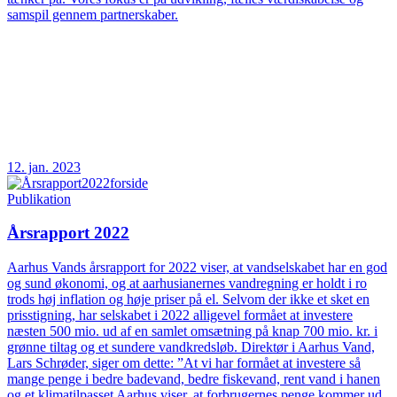
samspil gennem partnerskaber.
12. jan. 2023
Publikation
Årsrapport 2022
Aarhus Vands årsrapport for 2022 viser, at vandselskabet har en god
og sund økonomi, og at aarhusianernes vandregning er holdt i ro
trods høj inflation og høje priser på el. Selvom der ikke et sket en
prisstigning, har selskabet i 2022 alligevel formået at investere
næsten 500 mio. ud af en samlet omsætning på knap 700 mio. kr. i
grønne tiltag og et sundere vandkredsløb. Direktør i Aarhus Vand,
Lars Schrøder, siger om dette: ”At vi har formået at investere så
mange penge i bedre badevand, bedre fiskevand, rent vand i hanen
og et klimatilpasset Aarhus viser, at forbrugernes penge kommer ud