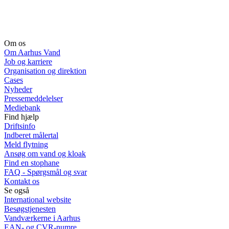
Om os
Om Aarhus Vand
Job og karriere
Organisation og direktion
Cases
Nyheder
Pressemeddelelser
Mediebank
Find hjælp
Driftsinfo
Indberet målertal
Meld flytning
Ansøg om vand og kloak
Find en stophane
FAQ - Spørgsmål og svar
Kontakt os
Se også
International website
Besøgstjenesten
Vandværkerne i Aarhus
EAN- og CVR-numre