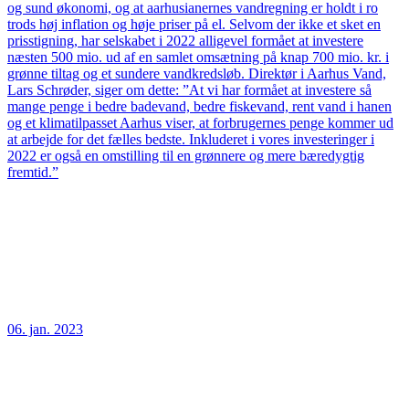
og sund økonomi, og at aarhusianernes vandregning er holdt i ro
trods høj inflation og høje priser på el. Selvom der ikke et sket en
prisstigning, har selskabet i 2022 alligevel formået at investere
næsten 500 mio. ud af en samlet omsætning på knap 700 mio. kr. i
grønne tiltag og et sundere vandkredsløb. Direktør i Aarhus Vand,
Lars Schrøder, siger om dette: ”At vi har formået at investere så
mange penge i bedre badevand, bedre fiskevand, rent vand i hanen
og et klimatilpasset Aarhus viser, at forbrugernes penge kommer ud
at arbejde for det fælles bedste. Inkluderet i vores investeringer i
2022 er også en omstilling til en grønnere og mere bæredygtig
fremtid.”
06. jan. 2023