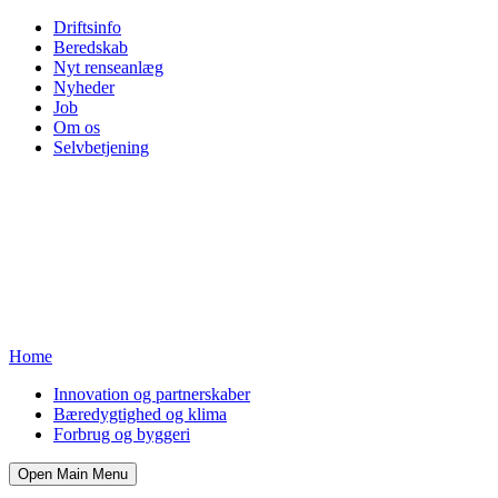
Driftsinfo
Beredskab
Nyt renseanlæg
Nyheder
Job
Om os
Selvbetjening
Home
Innovation og partnerskaber
Bæredygtighed og klima
Forbrug og byggeri
Open Main Menu