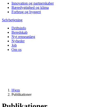
Innovation og partnerskaber
Bæredygtighed og klima
Forbrug og byggeri
Selvbetjening
Driftsinfo
Beredskab
Nyt renseanlæg
Nyheder
Job
Om os
Hjem
Publikationer
Publikationer