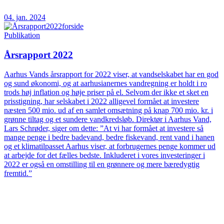
04. jan. 2024
Publikation
Årsrapport 2022
Aarhus Vands årsrapport for 2022 viser, at vandselskabet har en god
og sund økonomi, og at aarhusianernes vandregning er holdt i ro
trods høj inflation og høje priser på el. Selvom der ikke et sket en
prisstigning, har selskabet i 2022 alligevel formået at investere
næsten 500 mio. ud af en samlet omsætning på knap 700 mio. kr. i
grønne tiltag og et sundere vandkredsløb. Direktør i Aarhus Vand,
Lars Schrøder, siger om dette: ”At vi har formået at investere så
mange penge i bedre badevand, bedre fiskevand, rent vand i hanen
og et klimatilpasset Aarhus viser, at forbrugernes penge kommer ud
at arbejde for det fælles bedste. Inkluderet i vores investeringer i
2022 er også en omstilling til en grønnere og mere bæredygtig
fremtid.”