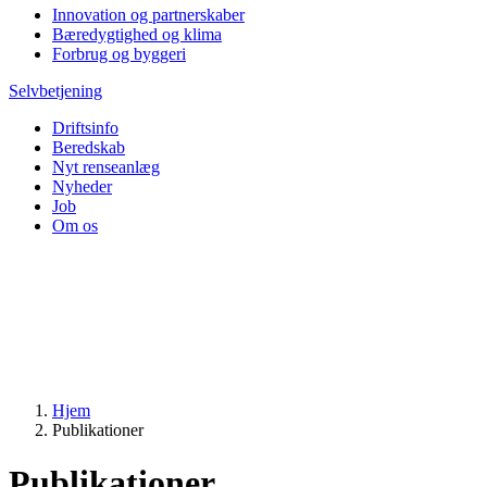
Innovation og partnerskaber
Bæredygtighed og klima
Forbrug og byggeri
Selvbetjening
Driftsinfo
Beredskab
Nyt renseanlæg
Nyheder
Job
Om os
Hjem
Publikationer
Publikationer