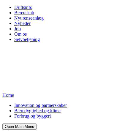
Driftsinfo
Beredskab
Nyt renseanlæg
Nyheder
Job
Om os
Selvbetjening
Home
Innovation og partnerskaber
Bæredygtighed og klima
Forbrug og byggeri
Open Main Menu