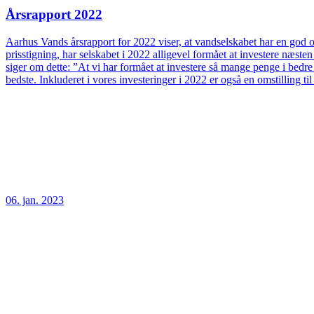
Årsrapport 2022
Aarhus Vands årsrapport for 2022 viser, at vandselskabet har en god og
prisstigning, har selskabet i 2022 alligevel formået at investere næs
siger om dette: ”At vi har formået at investere så mange penge i bedre
bedste. Inkluderet i vores investeringer i 2022 er også en omstilling t
06. jan. 2023