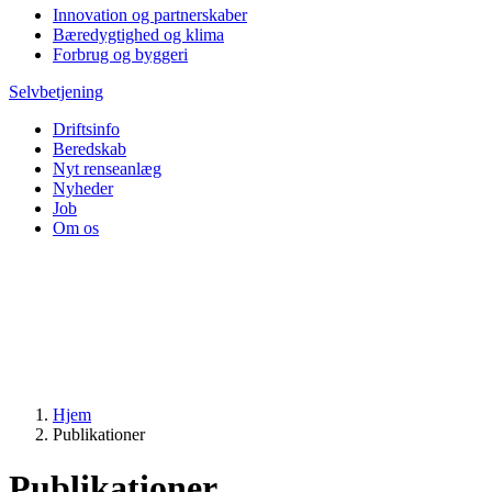
Innovation og partnerskaber
Bæredygtighed og klima
Forbrug og byggeri
Selvbetjening
Driftsinfo
Beredskab
Nyt renseanlæg
Nyheder
Job
Om os
Hjem
Publikationer
Publikationer