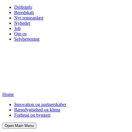
Driftsinfo
Beredskab
Nyt renseanlæg
Nyheder
Job
Om os
Selvbetjening
Home
Innovation og partnerskaber
Bæredygtighed og klima
Forbrug og byggeri
Open Main Menu