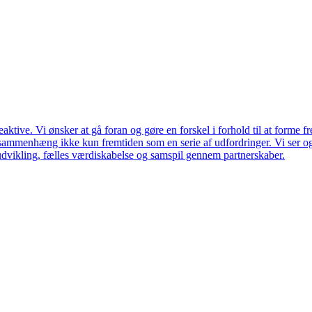
ktive. Vi ønsker at gå foran og gøre en forskel i forhold til at forme f
en sammenhæng ikke kun fremtiden som en serie af udfordringer. Vi ser 
udvikling, fælles værdiskabelse og samspil gennem partnerskaber.