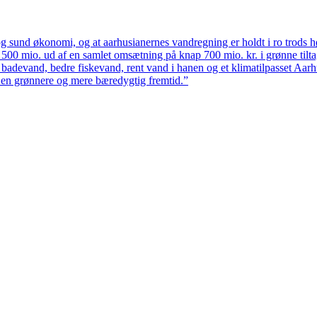
 sund økonomi, og at aarhusianernes vandregning er holdt i ro trods høj
ten 500 mio. ud af en samlet omsætning på knap 700 mio. kr. i grønne til
 badevand, bedre fiskevand, rent vand i hanen og et klimatilpasset Aarh
il en grønnere og mere bæredygtig fremtid.”