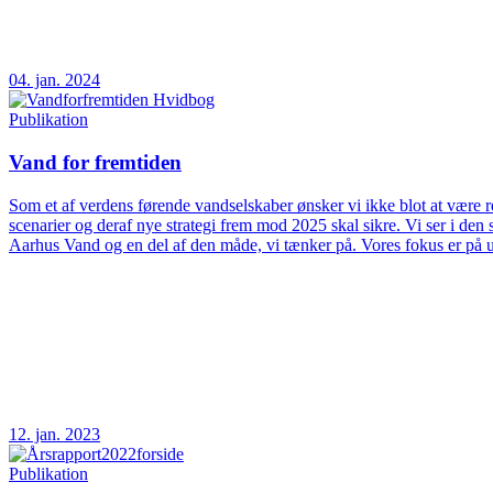
04. jan. 2024
Publikation
Vand for fremtiden
Som et af verdens førende vandselskaber ønsker vi ikke blot at være rea
scenarier og deraf nye strategi frem mod 2025 skal sikre. Vi ser i d
Aarhus Vand og en del af den måde, vi tænker på. Vores fokus er på 
12. jan. 2023
Publikation