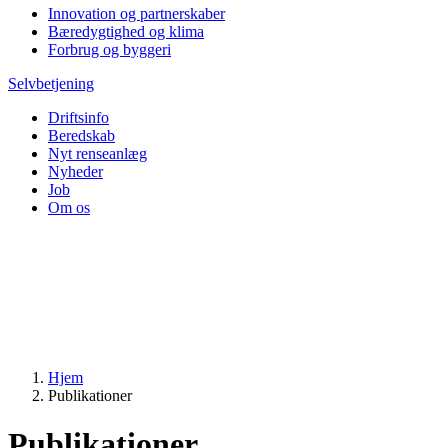
Innovation og partnerskaber
Bæredygtighed og klima
Forbrug og byggeri
Selvbetjening
Driftsinfo
Beredskab
Nyt renseanlæg
Nyheder
Job
Om os
Hjem
Publikationer
Publikationer