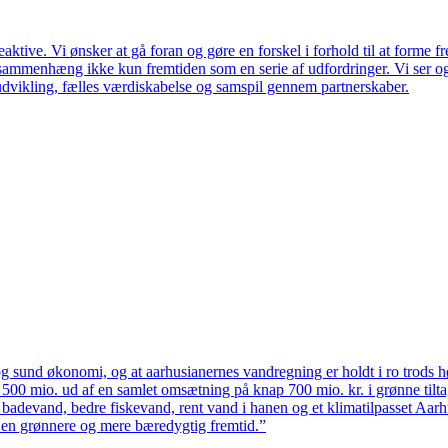
ktive. Vi ønsker at gå foran og gøre en forskel i forhold til at forme f
en sammenhæng ikke kun fremtiden som en serie af udfordringer. Vi ser 
udvikling, fælles værdiskabelse og samspil gennem partnerskaber.
 sund økonomi, og at aarhusianernes vandregning er holdt i ro trods høj
ten 500 mio. ud af en samlet omsætning på knap 700 mio. kr. i grønne til
 badevand, bedre fiskevand, rent vand i hanen og et klimatilpasset Aarh
il en grønnere og mere bæredygtig fremtid.”