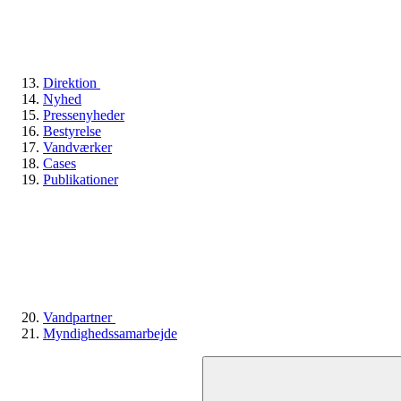
Direktion
Nyhed
Pressenyheder
Bestyrelse
Vandværker
Cases
Publikationer
Vandpartner
Myndighedssamarbejde