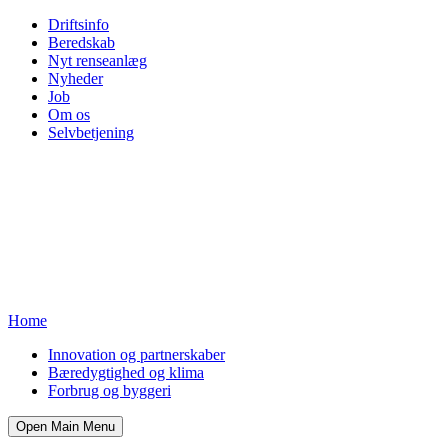
Driftsinfo
Beredskab
Nyt renseanlæg
Nyheder
Job
Om os
Selvbetjening
Home
Innovation og partnerskaber
Bæredygtighed og klima
Forbrug og byggeri
Open Main Menu