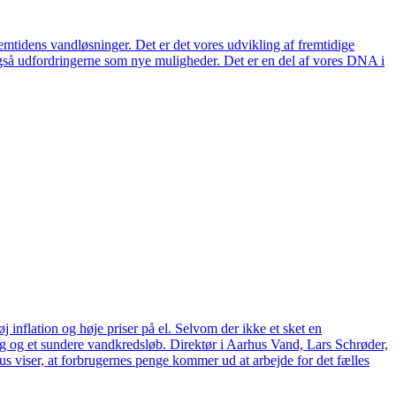
remtidens vandløsninger. Det er det vores udvikling af fremtidige
også udfordringerne som nye muligheder. Det er en del af vores DNA i
 inflation og høje priser på el. Selvom der ikke et sket en
tag og et sundere vandkredsløb. Direktør i Aarhus Vand, Lars Schrøder,
us viser, at forbrugernes penge kommer ud at arbejde for det fælles