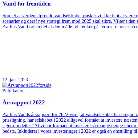
Vand for fremtiden
Som et af verdens førende vandselskaber ønsker vi ikke blot at være rea
scenarier og deraf nye strategi frem mod 2025 skal sikre. Vi ser i d
Aarhus Vand og en del af den måde, vi tænker på. Vores fokus er på 
12. jan. 2023
Publikation
Årsrapport 2022
Aarhus Vands årsrapport for 2022 viser, at vandselskabet har en god og
prisstigning, har selskabet i 2022 alligevel formået at investere næs
siger om dette: ”At vi har formået at investere så mange penge i bedre
bedste. Inkluderet i vores investeringer i 2022 er også en omstilling t