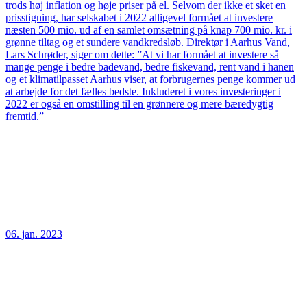
trods høj inflation og høje priser på el. Selvom der ikke et sket en
prisstigning, har selskabet i 2022 alligevel formået at investere
næsten 500 mio. ud af en samlet omsætning på knap 700 mio. kr. i
grønne tiltag og et sundere vandkredsløb. Direktør i Aarhus Vand,
Lars Schrøder, siger om dette: ”At vi har formået at investere så
mange penge i bedre badevand, bedre fiskevand, rent vand i hanen
og et klimatilpasset Aarhus viser, at forbrugernes penge kommer ud
at arbejde for det fælles bedste. Inkluderet i vores investeringer i
2022 er også en omstilling til en grønnere og mere bæredygtig
fremtid.”
06. jan. 2023