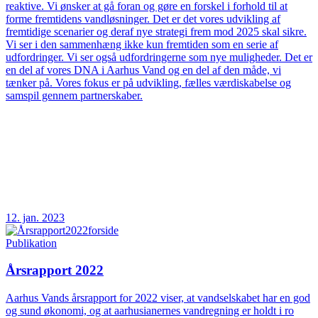
reaktive. Vi ønsker at gå foran og gøre en forskel i forhold til at
forme fremtidens vandløsninger. Det er det vores udvikling af
fremtidige scenarier og deraf nye strategi frem mod 2025 skal sikre.
Vi ser i den sammenhæng ikke kun fremtiden som en serie af
udfordringer. Vi ser også udfordringerne som nye muligheder. Det er
en del af vores DNA i Aarhus Vand og en del af den måde, vi
tænker på. Vores fokus er på udvikling, fælles værdiskabelse og
samspil gennem partnerskaber.
12. jan. 2023
Publikation
Årsrapport 2022
Aarhus Vands årsrapport for 2022 viser, at vandselskabet har en god
og sund økonomi, og at aarhusianernes vandregning er holdt i ro