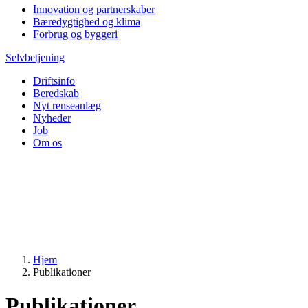
Innovation og partnerskaber
Bæredygtighed og klima
Forbrug og byggeri
Selvbetjening
Driftsinfo
Beredskab
Nyt renseanlæg
Nyheder
Job
Om os
Hjem
Publikationer
Publikationer