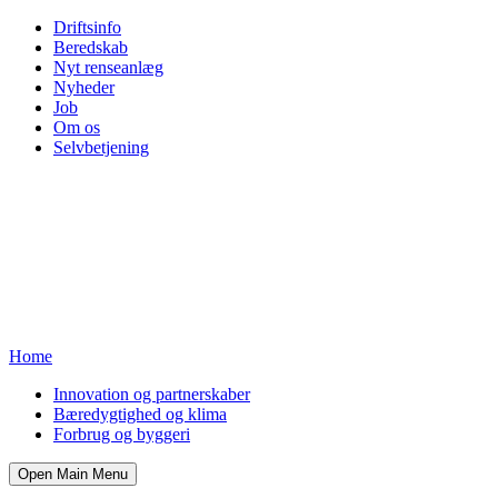
Driftsinfo
Beredskab
Nyt renseanlæg
Nyheder
Job
Om os
Selvbetjening
Home
Innovation og partnerskaber
Bæredygtighed og klima
Forbrug og byggeri
Open Main Menu