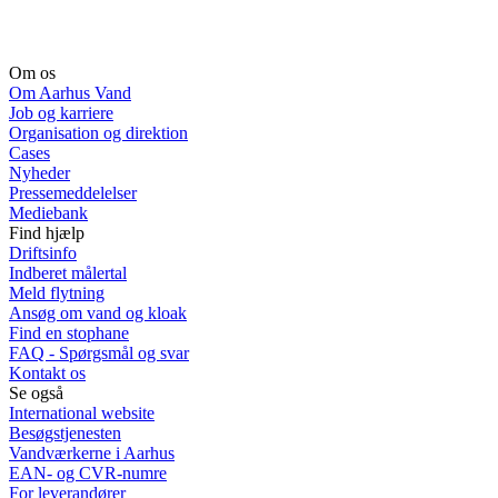
Om os
Om Aarhus Vand
Job og karriere
Organisation og direktion
Cases
Nyheder
Pressemeddelelser
Mediebank
Find hjælp
Driftsinfo
Indberet målertal
Meld flytning
Ansøg om vand og kloak
Find en stophane
FAQ - Spørgsmål og svar
Kontakt os
Se også
International website
Besøgstjenesten
Vandværkerne i Aarhus
EAN- og CVR-numre
For leverandører