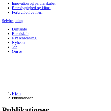
Innovation og partnerskaber
Bæredygtighed og klima
Forbrug og byggeri
Selvbetjening
Driftsinfo
Beredskab
Nyt renseanlæg
Nyheder
Job
Om os
Hjem
Publikationer
Publikationer