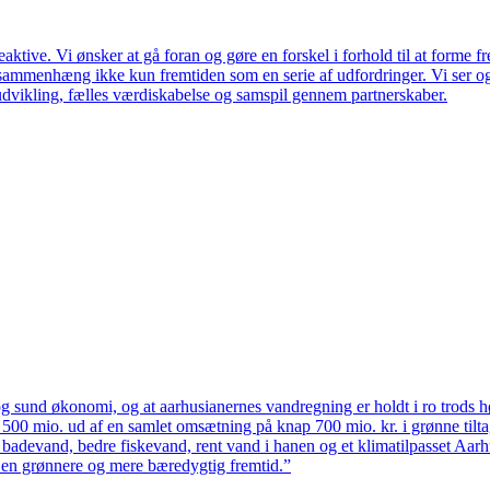
ktive. Vi ønsker at gå foran og gøre en forskel i forhold til at forme f
en sammenhæng ikke kun fremtiden som en serie af udfordringer. Vi ser 
udvikling, fælles værdiskabelse og samspil gennem partnerskaber.
 sund økonomi, og at aarhusianernes vandregning er holdt i ro trods høj
ten 500 mio. ud af en samlet omsætning på knap 700 mio. kr. i grønne til
 badevand, bedre fiskevand, rent vand i hanen og et klimatilpasset Aarh
il en grønnere og mere bæredygtig fremtid.”