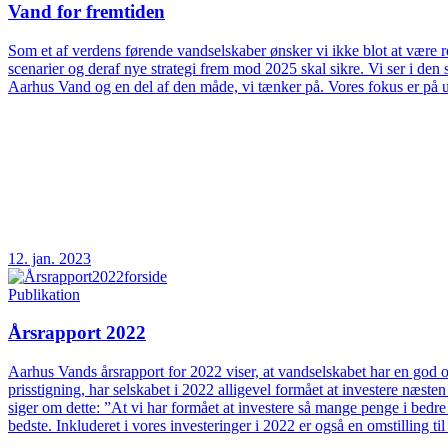
Vand for fremtiden
Som et af verdens førende vandselskaber ønsker vi ikke blot at være rea
scenarier og deraf nye strategi frem mod 2025 skal sikre. Vi ser i d
Aarhus Vand og en del af den måde, vi tænker på. Vores fokus er på 
12. jan. 2023
Publikation
Årsrapport 2022
Aarhus Vands årsrapport for 2022 viser, at vandselskabet har en god og
prisstigning, har selskabet i 2022 alligevel formået at investere næs
siger om dette: ”At vi har formået at investere så mange penge i bedre
bedste. Inkluderet i vores investeringer i 2022 er også en omstilling t