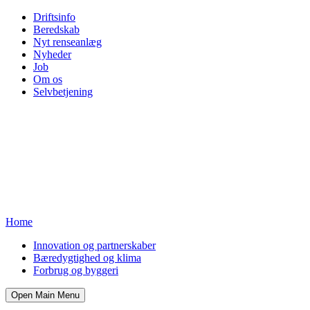
Driftsinfo
Beredskab
Nyt renseanlæg
Nyheder
Job
Om os
Selvbetjening
Home
Innovation og partnerskaber
Bæredygtighed og klima
Forbrug og byggeri
Open Main Menu