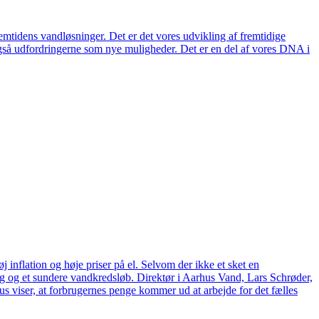
remtidens vandløsninger. Det er det vores udvikling af fremtidige
også udfordringerne som nye muligheder. Det er en del af vores DNA i
 inflation og høje priser på el. Selvom der ikke et sket en
tag og et sundere vandkredsløb. Direktør i Aarhus Vand, Lars Schrøder,
us viser, at forbrugernes penge kommer ud at arbejde for det fælles