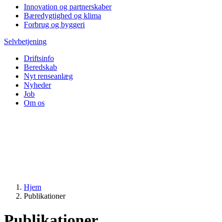
Innovation og partnerskaber
Bæredygtighed og klima
Forbrug og byggeri
Selvbetjening
Driftsinfo
Beredskab
Nyt renseanlæg
Nyheder
Job
Om os
Hjem
Publikationer
Publikationer