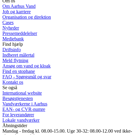
Om os
Om Aarhus Vand
Job og karriere
Organisation og direktion
Cases
Nyheder
Pressemeddelelser
Mediebank
Find hjælp
Driftsinfo
Indberet målertal
Meld flytning
Ansøg om vand og kloak
Find en stophane
FAQ - Spørgsmål og svar
Kontakt os
Se også
International website
Besøgstjenesten
Vandværkerne i Aarhus
EAN- og CVR-numre
For leverandører
Lokale vandværker
Åbningstider
Mandag - fredag kl. 08.00-15.00. Uge 30-32: 08.00-12.00 ved ikke-