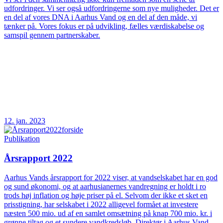
udfordringer. Vi ser også udfordringerne som nye muligheder. Det er
en del af vores DNA i Aarhus Vand og en del af den måde, vi
tænker på. Vores fokus er på udvikling, fælles værdiskabelse og
samspil gennem partnerskaber.
12. jan. 2023
Publikation
Årsrapport 2022
Aarhus Vands årsrapport for 2022 viser, at vandselskabet har en god
og sund økonomi, og at aarhusianernes vandregning er holdt i ro
trods høj inflation og høje priser på el. Selvom der ikke et sket en
prisstigning, har selskabet i 2022 alligevel formået at investere
næsten 500 mio. ud af en samlet omsætning på knap 700 mio. kr. i
grønne tiltag og et sundere vandkredsløb. Direktør i Aarhus Vand,