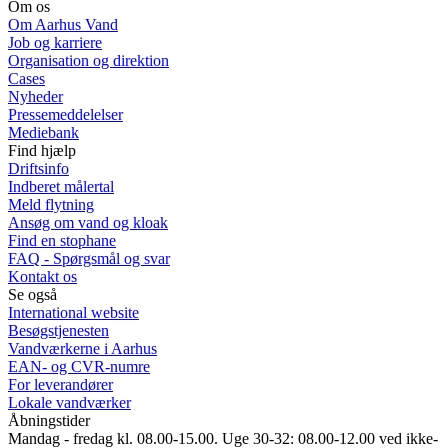
Om os
Om Aarhus Vand
Job og karriere
Organisation og direktion
Cases
Nyheder
Pressemeddelelser
Mediebank
Find hjælp
Driftsinfo
Indberet målertal
Meld flytning
Ansøg om vand og kloak
Find en stophane
FAQ - Spørgsmål og svar
Kontakt os
Se også
International website
Besøgstjenesten
Vandværkerne i Aarhus
EAN- og CVR-numre
For leverandører
Lokale vandværker
Åbningstider
Mandag - fredag kl. 08.00-15.00. Uge 30-32: 08.00-12.00 ved ikke-