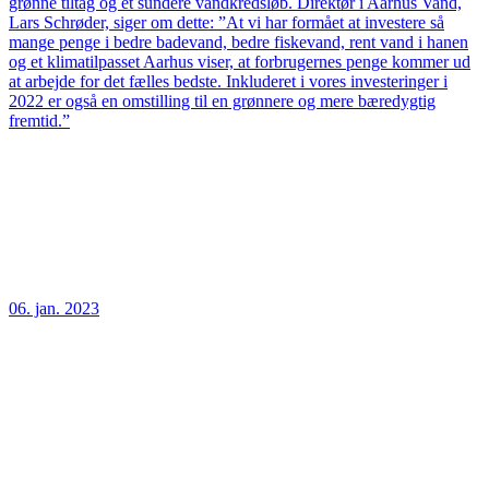
grønne tiltag og et sundere vandkredsløb. Direktør i Aarhus Vand,
Lars Schrøder, siger om dette: ”At vi har formået at investere så
mange penge i bedre badevand, bedre fiskevand, rent vand i hanen
og et klimatilpasset Aarhus viser, at forbrugernes penge kommer ud
at arbejde for det fælles bedste. Inkluderet i vores investeringer i
2022 er også en omstilling til en grønnere og mere bæredygtig
fremtid.”
06. jan. 2023