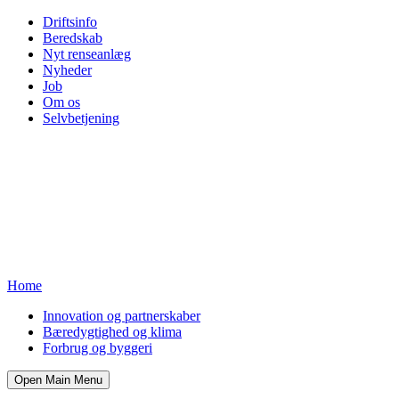
Driftsinfo
Beredskab
Nyt renseanlæg
Nyheder
Job
Om os
Selvbetjening
Home
Innovation og partnerskaber
Bæredygtighed og klima
Forbrug og byggeri
Open Main Menu