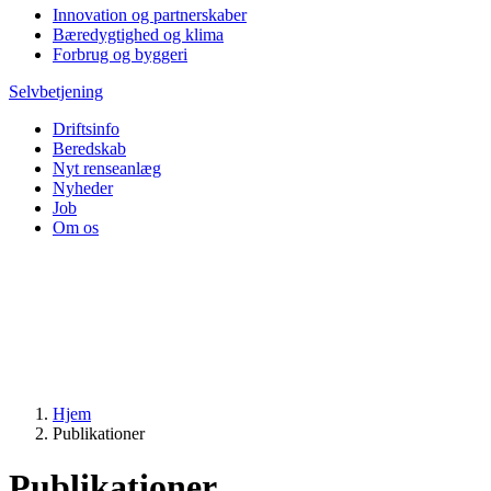
Innovation og partnerskaber
Bæredygtighed og klima
Forbrug og byggeri
Selvbetjening
Driftsinfo
Beredskab
Nyt renseanlæg
Nyheder
Job
Om os
Hjem
Publikationer
Publikationer