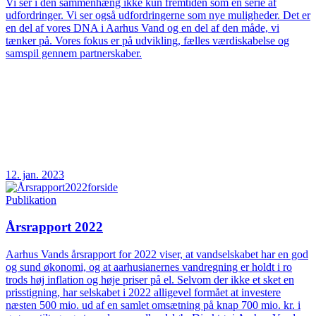
Vi ser i den sammenhæng ikke kun fremtiden som en serie af
udfordringer. Vi ser også udfordringerne som nye muligheder. Det er
en del af vores DNA i Aarhus Vand og en del af den måde, vi
tænker på. Vores fokus er på udvikling, fælles værdiskabelse og
samspil gennem partnerskaber.
12. jan. 2023
Publikation
Årsrapport 2022
Aarhus Vands årsrapport for 2022 viser, at vandselskabet har en god
og sund økonomi, og at aarhusianernes vandregning er holdt i ro
trods høj inflation og høje priser på el. Selvom der ikke et sket en
prisstigning, har selskabet i 2022 alligevel formået at investere
næsten 500 mio. ud af en samlet omsætning på knap 700 mio. kr. i