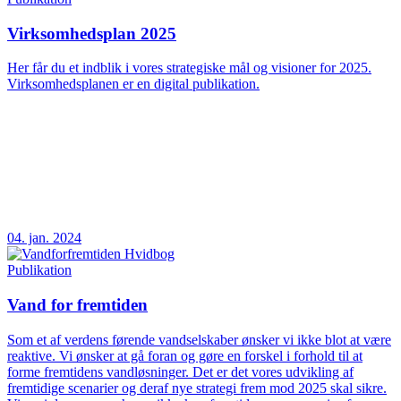
Virksomhedsplan 2025
Her får du et indblik i vores strategiske mål og visioner for 2025.
Virksomhedsplanen er en digital publikation.
04. jan. 2024
Publikation
Vand for fremtiden
Som et af verdens førende vandselskaber ønsker vi ikke blot at være
reaktive. Vi ønsker at gå foran og gøre en forskel i forhold til at
forme fremtidens vandløsninger. Det er det vores udvikling af
fremtidige scenarier og deraf nye strategi frem mod 2025 skal sikre.