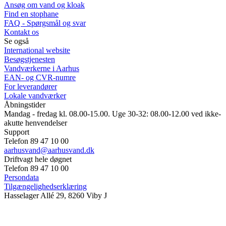
Ansøg om vand og kloak
Find en stophane
FAQ - Spørgsmål og svar
Kontakt os
Se også
International website
Besøgstjenesten
Vandværkerne i Aarhus
EAN- og CVR-numre
For leverandører
Lokale vandværker
Åbningstider
Mandag - fredag kl. 08.00-15.00. Uge 30-32: 08.00-12.00 ved ikke-
akutte henvendelser
Support
Telefon 89 47 10 00
aarhusvand@aarhusvand.dk
Driftvagt hele døgnet
Telefon 89 47 10 00
Persondata
Tilgængelighedserklæring
Hasselager Allé 29, 8260 Viby J