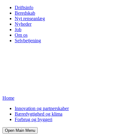
Driftsinfo
Beredskab
Nyt renseanlæg
Nyheder
Job
Om os
Selvbetjening
Home
Innovation og partnerskaber
Bæredygtighed og klima
Forbrug og byggeri
Open Main Menu