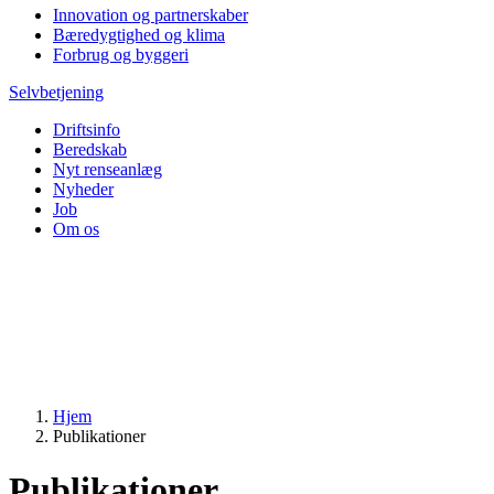
Innovation og partnerskaber
Bæredygtighed og klima
Forbrug og byggeri
Selvbetjening
Driftsinfo
Beredskab
Nyt renseanlæg
Nyheder
Job
Om os
Hjem
Publikationer
Publikationer