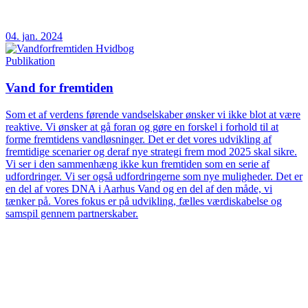
04. jan. 2024
Publikation
Vand for fremtiden
Som et af verdens førende vandselskaber ønsker vi ikke blot at være
reaktive. Vi ønsker at gå foran og gøre en forskel i forhold til at
forme fremtidens vandløsninger. Det er det vores udvikling af
fremtidige scenarier og deraf nye strategi frem mod 2025 skal sikre.
Vi ser i den sammenhæng ikke kun fremtiden som en serie af
udfordringer. Vi ser også udfordringerne som nye muligheder. Det er
en del af vores DNA i Aarhus Vand og en del af den måde, vi
tænker på. Vores fokus er på udvikling, fælles værdiskabelse og
samspil gennem partnerskaber.