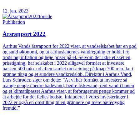
12. jan. 2023
Publikation
Årsrapport 2022
Aarhus Vands årsrapport for 2022 viser, at vandselskabet har en god
og sund økonomi, og at aarhusianernes vandregning er holdt i ro
trods høj inflation og høje priser på el. Selvom der ikke et sket en
prisstigning, har selskabet i 2022 alligevel formået at investere
næsten 500 mio. ud af en samlet omsætning på knap 700 mio. kr. i
grønne tiltag og et sundere vandkredsløb. Direktør i Aarhus Vand,
Lars Schrøder, siger om dette: ”At vi har formået at investere så
mange penge i bedre badevand, bedre fiskevand, rent vand i hanen
og et klimatilpasset Aarhus viser, at forbrugernes penge kommer ud
at arbejde for det fælles bedste. Inkluderet i vores investeringer i
2022 er også en omstilling til en grønnere og mere bæredygtig
fremtid.”